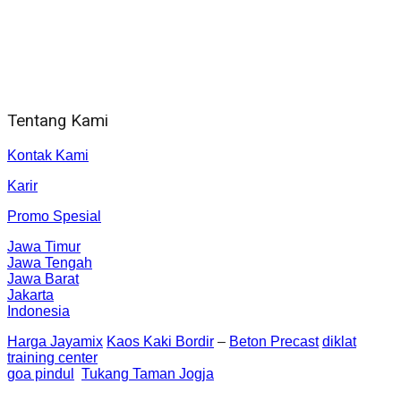
Jam Kerja Kantor : 08.00–17.00 WIB
Alamat kantor
Jl. Gorongan 6 199B Condong Catur Kec. Depok, Kabupaten
Sleman, Daerah Istimewa Yogyakarta 55281
Tentang Kami
Kontak Kami
Karir
Promo Spesial
Jawa Timur
Jawa Tengah
Jawa Barat
Jakarta
Indonesia
Harga Jayamix
Kaos Kaki Bordir
–
Beton Precast
diklat
training center
goa pindul
Tukang Taman Jogja