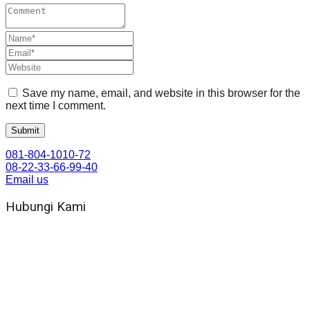
Save my name, email, and website in this browser for the
next time I comment.
081-804-1010-72
08-22-33-66-99-40
Email us
Hubungi Kami
WA 081 804 1010 72 (24 Jam)
Jam Kerja Kantor : 08.00–17.00 WIB
Alamat kantor
Jl. Gorongan 6 199B Condong Catur Kec. Depok, Kabupaten
Sleman, Daerah Istimewa Yogyakarta 55281