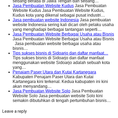
sedang berada di Jawa Tengah dan sedang…
Jasa Pembuatan Website Kudus
Jasa Pembuatan
Website Kudus Jasa Pembuatan Website Kudus,
Kudus kota yang dikenal sebagai pusat industri…
Jasa pembuatan website Indonesia
Jasa pembuatan
website Indonesia sering kali dicari oleh pelaku usaha
yang menghadapi berbagai tantangan seperti…
Jasa Pembuatan Website Berbagai Usaha atau Bisnis
Jasa Pembuatan Website Berbagai Usaha atau Bisnis
Jasa pembuatan website berbagai usaha atau
bisnis…
Tips sukses bisnis di Sidoarjo dan daftar manfaat…
Tips sukses bisnis di Sidoarjo dan daftar manfaat
menggunakan website Sidoarjo adalah sebuah kota
yang…
Penajam Paser Utara dan Kutai Kartanegara
Kabupaten Penajam Paser Utara dan Kutai
Kartanegara kini terkenal. Kedua kabupaten ini kini
akan menyandang…
Jasa Pembuatan Website Solo
Jasa Pembuatan
Website Solo Jasa pembuatan website Solo kini
semakin dibutuhkan di tengah pertumbuhan bisnis…
Leave a reply