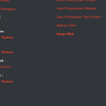
Gratis
Jasa Pengelolaan Website
Pelanggan
l
Jasa Pembuatan Toko Online
Aplikasi Toko
am
:
Harga Web
 Techno
:
 Techno
ok
:
 Techno
e :
:
 Techno