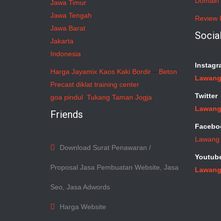
Domain 
Jawa Timur
Jawa Tengah
Review 
Jawa Barat
Socia
Jakarta
Indonesia
Instagr
Harga Jayamix
Kaos Kaki Bordir
–
Beton
Lawang
Precast
diklat training center
Twitter
goa pindul
Tukang Taman Jogja
Lawang
Friends
Facebo
Lawang
Download Surat Penawaran /
Youtub
Proposal Jasa Pembuatan Website, Jasa
Lawang
Seo, Jasa Adwords
Harga Website