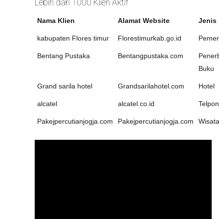
Lebih dari 1000 Klien Aktif
Nama Klien
Alamat Website
Jenis
kabupaten Flores timur
Florestimurkab.go.id
Pemer
Bentang Pustaka
Bentangpustaka.com
Penerb
Buku
Grand sarila hotel
Grandsarilahotel.com
Hotel
alcatel
alcatel.co.id
Telpon
Pakejpercutianjogja.com
Pakejpercutianjogja.com
Wisat