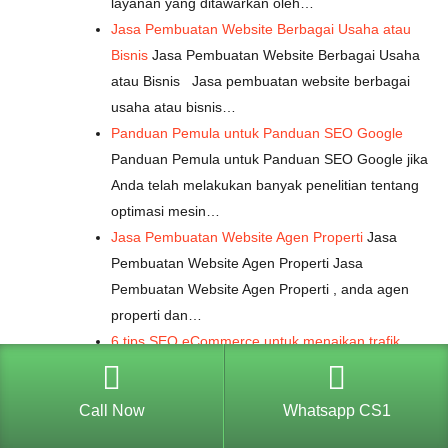
layanan yang ditawarkan oleh…
Jasa Pembuatan Website Berbagai Usaha atau
Bisnis
Jasa Pembuatan Website Berbagai Usaha
atau Bisnis Jasa pembuatan website berbagai
usaha atau bisnis…
Panduan Pemula untuk Panduan SEO Google
Panduan Pemula untuk Panduan SEO Google jika
Anda telah melakukan banyak penelitian tentang
optimasi mesin…
Jasa Pembuatan Website Agen Properti
Jasa
Pembuatan Website Agen Properti Jasa
Pembuatan Website Agen Properti , anda agen
properti dan…
6 tips SEO eCommerce untuk menaikan trafik
melalui…
6 tips SEO eCommerce untuk menaikan
trafik melalui Mesin Pencari Sebuah survei global
Call Now
Whatsapp CS1
yang dilakukan…
Pembuat Web di Jepara
Pembuat Web di Jepara