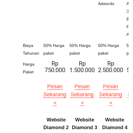
Adwords
Ad
Gr
Bul
Fa
Ad
Biaya
50% Harga
50% Harga
50% Harga
50
Tahunan
paket
paket
paket
pak
Rp
Rp
Rp
Harga
750.000
1.500.000
2.500.000
5.
Paket
Pesan
Pesan
Pesan
Sekarang
Sekarang
Sekarang
S
»
»
»
Website
Website
Website
Diamond 2
Diamond 3
Diamond 4