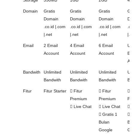
Storage
350MB
1GB
2GB
4G
Domain
Gratis
Gratis
Gratis
Gra
Domain
Domain
Domain
Do
.co.id |.com
.co.id |.com
.co.id |.com
.co
|.net
|.net
|.net
|.n
Email
2 Email
4 Email
6 Email
Unl
Account
Account
Account
Ema
Acc
Bandwith
Unlimited
Unlimited
Unlimited
Unl
Bandwith
Bandwith
Bandwith
Ban
Fitur
Fitur Starter
Fitur
Fitur
Fi
Premium
Premium
Pr
Live Chat
Live Chat
L
Gratis 1
Gr
Bulan
Bul
Google
Go