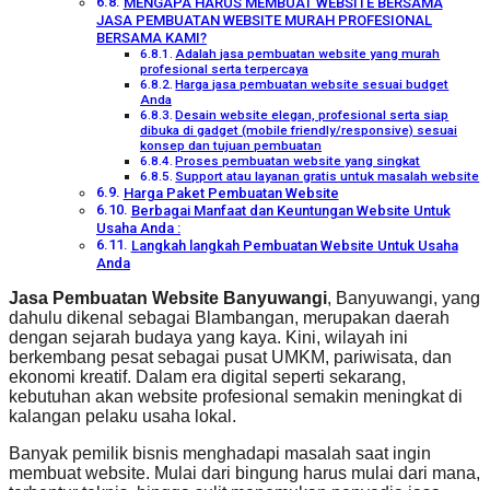
MENGAPA HARUS MEMBUAT WEBSITE BERSAMA
JASA PEMBUATAN WEBSITE MURAH PROFESIONAL
BERSAMA KAMI?
Adalah jasa pembuatan website yang murah
profesional serta terpercaya
Harga jasa pembuatan website sesuai budget
Anda
Desain website elegan, profesional serta siap
dibuka di gadget (mobile friendly/responsive) sesuai
konsep dan tujuan pembuatan
Proses pembuatan website yang singkat
Support atau layanan gratis untuk masalah website
Harga Paket Pembuatan Website
Berbagai Manfaat dan Keuntungan Website Untuk
Usaha Anda :
Langkah langkah Pembuatan Website Untuk Usaha
Anda
Jasa Pembuatan Website Banyuwangi
, Banyuwangi, yang
dahulu dikenal sebagai Blambangan, merupakan daerah
dengan sejarah budaya yang kaya. Kini, wilayah ini
berkembang pesat sebagai pusat UMKM, pariwisata, dan
ekonomi kreatif. Dalam era digital seperti sekarang,
kebutuhan akan website profesional semakin meningkat di
kalangan pelaku usaha lokal.
Banyak pemilik bisnis menghadapi masalah saat ingin
membuat website. Mulai dari bingung harus mulai dari mana,