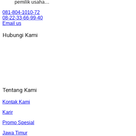
pemilik usaha…
081-804-1010-72
08-22-33-66-99-40
Email us
Hubungi Kami
WA 081 804 1010 72 (24 Jam)
Jam Kerja Kantor : 08.00–17.00 WIB
Alamat kantor
Jl. Gorongan 6 199B Condong Catur Kec. Depok, Kabupaten
Sleman, Daerah Istimewa Yogyakarta 55281
Tentang Kami
Kontak Kami
Karir
Promo Spesial
Jawa Timur