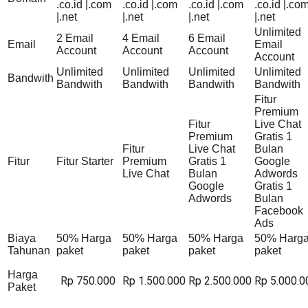
.co.id |.com
.co.id |.com
.co.id |.com
.co.id |.co
|.net
|.net
|.net
|.net
Unlimited
2 Email
4 Email
6 Email
Email
Email
Account
Account
Account
Account
Unlimited
Unlimited
Unlimited
Unlimited
Bandwith
Bandwith
Bandwith
Bandwith
Bandwith
Fitur
Premium
Fitur
Live Chat
Premium
Gratis 1
Fitur
Live Chat
Bulan
Fitur
Fitur Starter
Premium
Gratis 1
Google
Live Chat
Bulan
Adwords
Google
Gratis 1
Adwords
Bulan
Facebook
Ads
Biaya
50% Harga
50% Harga
50% Harga
50% Harg
Tahunan
paket
paket
paket
paket
Harga
Rp 750.000
Rp 1.500.000
Rp 2.500.000
Rp 5.000.0
Paket