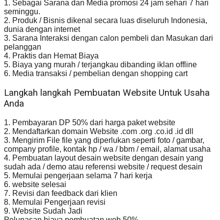
1. Sebagai Sarana dan Media promosi 24 jam sehari 7 hari
seminggu.
2. Produk / Bisnis dikenal secara luas diseluruh Indonesia,
dunia dengan internet
3. Sarana Interaksi dengan calon pembeli dan Masukan dari
pelanggan
4. Praktis dan Hemat Biaya
5. Biaya yang murah / terjangkau dibanding iklan offline
6. Media transaksi / pembelian dengan shopping cart
Langkah langkah Pembuatan Website Untuk Usaha
Anda
1. Pembayaran DP 50% dari harga paket website
2. Mendaftarkan domain Website .com .org .co.id .id dll
3. Mengirim File file yang diperlukan seperti foto / gambar,
company profile, kontak hp / wa / bbm / email, alamat usaha
4. Pembuatan layout desain website dengan desain yang
sudah ada / demo atau referensi website / request desain
5. Memulai pengerjaan selama 7 hari kerja
6. website selesai
7. Revisi dan feedback dari klien
8. Memulai Pengerjaan revisi
9. Website Sudah Jadi
Pelunasan biaya pembuatan web 50%