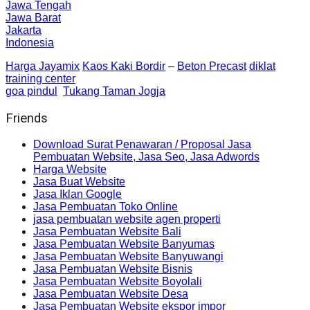
Jawa Tengah
Jawa Barat
Jakarta
Indonesia
Harga Jayamix
Kaos Kaki Bordir
–
Beton Precast
diklat
training center
goa pindul
Tukang Taman Jogja
Friends
Download Surat Penawaran / Proposal Jasa
Pembuatan Website, Jasa Seo, Jasa Adwords
Harga Website
Jasa Buat Website
Jasa Iklan Google
Jasa Pembuatan Toko Online
jasa pembuatan website agen properti
Jasa Pembuatan Website Bali
Jasa Pembuatan Website Banyumas
Jasa Pembuatan Website Banyuwangi
Jasa Pembuatan Website Bisnis
Jasa Pembuatan Website Boyolali
Jasa Pembuatan Website Desa
Jasa Pembuatan Website ekspor impor