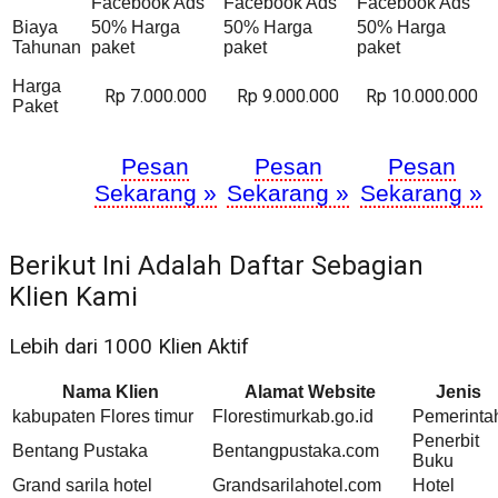
Facebook Ads
Facebook Ads
Facebook Ads
Biaya
50% Harga
50% Harga
50% Harga
Tahunan
paket
paket
paket
Harga
Rp 7.000.000
Rp 9.000.000
Rp 10.000.000
Paket
Pesan
Pesan
Pesan
Sekarang »
Sekarang »
Sekarang »
Berikut Ini Adalah Daftar Sebagian
Klien Kami
Lebih dari 1000 Klien Aktif
Nama Klien
Alamat Website
Jenis
kabupaten Flores timur
Florestimurkab.go.id
Pemerinta
Penerbit
Bentang Pustaka
Bentangpustaka.com
Buku
Grand sarila hotel
Grandsarilahotel.com
Hotel