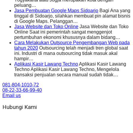
peluang…
Jasa Pembuatan Google Maps Sidoarjo
Bagi Ana yang
tinggal di Sidoarjo, silahkan membuat pin alamat bisnis
di Google Maps. Pelanggan…
Jasa Website dan Toko Online
Jasa Website dan Toko
Online Saat ini pemerintah sangat menggenjot
pertumbuhan ekonomi khususnya dalam bidang…
Cara Melakukan Outsource Pengembangan Web pada
tahun 2020
Outsourcing telah menjadi tren global saat
ini. Industri di mana outsourcing tidak masuk akal
hampir…
Aplikasi Kasir Lawang Techno
Aplikasi Kasir Lawang
Techno Aplikasi Kasir Lawang Techno, Mengelola
transaksi penjualan secara manual sudah tidak…
081-804-1010-72
08-22-33-66-99-40
Email us
Hubungi Kami
WA 081 804 1010 72 (24 Jam)
Jam Kerja Kantor : 08.00–17.00 WIB