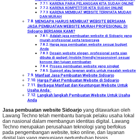
KARENA PARA PELANGGAN KITA SUDAH ONLINE
KARENA KOMPETITOR KITA SUDAH ONLINE
KARENA MEMBUAT WEBSITE TERNYATA MUDAH
DAN MURAH
MENGAPA HARUS MEMBUAT WEBSITE BERSAMA
JASA PEMBUATAN WEBSITE MURAH PROFESIONAL DI
Sidoarjo BERSAMA KAMI?
Adalah jasa pembuatan website di Sidoarjo yang
murah profesional serta terpercaya
Harga jasa pembuatan website sesuai budget
Anda
Desain website elegan, profesional serta siap
dibuka di gadget (mobile friendly/responsive) sesuai
konsep dan tujuan pembuatan
Proses pembuatan website yang singkat
Support atau layanan gratis untuk masalah website
Manfaat Jasa Pembuatan Website Sidoarjo
Harga Paket Pembuatan Website di Sidoarjo
Berbagai Manfaat dan Keuntungan Website Untuk
Usaha Anda :
Langkah langkah Pembuatan Website Untuk Usaha
Anda
Jasa pembuatan website Sidoarjo
yang ditawarkan oleh
Lawang Techno telah membantu banyak pelaku usaha lokal
dan nasional dalam membangun identitas digital. Lawang
Techno merupakan perusahaan teknologi yang berfokus
pada pengembangan website, toko online, dan layanan
digital lain yang menunjang pertumbuhan bisnis.