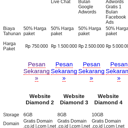
Live Chat
Bulan
Adwords
Google
Gratis 1
Adwords
Bulan
Facebook
Ads
Biaya
50% Harga
50% Harga
50% Harga
50% Harg
Tahunan
paket
paket
paket
paket
Harga
Rp 750.000
Rp 1.500.000
Rp 2.500.000
Rp 5.000.0
Paket
Pesan
Pesan
Pesan
Pesan
Sekarang
Sekarang
Sekarang
Sekara
»
»
»
»
Website
Website
Website
Diamond 2
Diamond 3
Diamond 4
Storage
6GB
8GB
10GB
Gratis Domain
Gratis Domain
Gratis Domain
Domain
.co.id |.com |.net
.co.id |.com |.net
.co.id |.com |.net