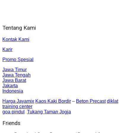
Alamat kantor
Jl. Gorongan 6 199B Condong Catur Kec. Depok, Kabupaten
Sleman, Daerah Istimewa Yogyakarta 55281
Tentang Kami
Kontak Kami
Karir
Promo Spesial
Jawa Timur
Jawa Tengah
Jawa Barat
Jakarta
Indonesia
Harga Jayamix
Kaos Kaki Bordir
–
Beton Precast
diklat
training center
goa pindul
Tukang Taman Jogja
Friends