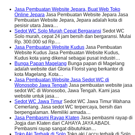
Jasa Pembuatan Website Jepara, Buat Web Toko
Online Jepara
Jasa Pembuatan Website Jepara Jasa
Pembuatan Website Jepara, Jepara adalah kota di
pesisir utara Jawa…
Sedot WC Solo Murah Cepat Bergaransi
Sedot WC
Solo murah, cepat 24 jam bersih dan bergaransi. Mulai
Rp. 300.000 sd Rp.…
Jasa Pembuatan Website Kudus
Jasa Pembuatan
Website Kudus Jasa Pembuatan Website Kudus,
Kudus kota yang dikenal sebagai pusat industri…
Bunga Papan Magelang
Bunga papan di Magelang
adalah website dari Gloria Florist yang berkantor di
kota Magelang. Kota…
Jasa Pembuatan Website Jasa Sedot WC di
Wonosobo Jawa Tengah
Jasa pembuatan website jasa
sedot WC di Wonosobo, Jawa Tengah. Kami jasa
website untuk jasa…
Sedot WC Jawa Timur
Sedot WC Jawa Timur Wahana
Cemerlang. Jasa sedot WC terpercaya, bersih dan
berpengalaman. Memiliki armada…
Jasa Pembasmi Rayap Klaten
Jasa pembasmi rayap di
Jogja dan Klaten dari CAHAYA JAYA ABADI.
Pembasmi rayap sangat dibutuhkan…
Toko Aki Terbaik di Solo
Toko aki / accu terbaik di Solo