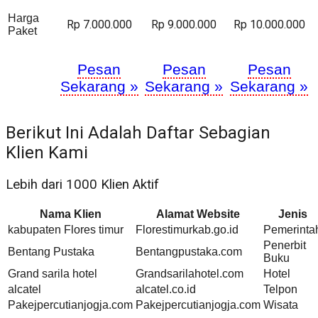
Harga
Rp 7.000.000
Rp 9.000.000
Rp 10.000.000
Paket
Pesan
Pesan
Pesan
Sekarang »
Sekarang »
Sekarang »
Berikut Ini Adalah Daftar Sebagian
Klien Kami
Lebih dari 1000 Klien Aktif
Nama Klien
Alamat Website
Jenis
kabupaten Flores timur
Florestimurkab.go.id
Pemerinta
Penerbit
Bentang Pustaka
Bentangpustaka.com
Buku
Grand sarila hotel
Grandsarilahotel.com
Hotel
alcatel
alcatel.co.id
Telpon
Pakejpercutianjogja.com
Pakejpercutianjogja.com
Wisata