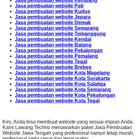
Jasa pembuatan website Rembang
Jasa pembuatan website Pati
Jasa pembuatan website Kudus
Jasa pembuatan website Jepara
Jasa pembuatan website Demak
Jasa pembuatan website Semarang
Jasa pembuatan website Temanggung
Jasa pembuatan website Kendal
Jasa pembuatan website Batang
Jasa pembuatan website Pekalongan
Jasa pembuatan website Pemalang
Jasa pembuatan website Tegal
Jasa pembuatan website Brebes
Jasa pembuatan website Kota Magelang
Jasa pembuatan website Kota Surakarta
Jasa pembuatan website Kota Salatiga
Jasa pembuatan website Kota Semarang
Jasa pembuatan website Kota Pekalongan
Jasa pembuatan website Kota Tegal
Kini, Anda bisa membuat website yang sesuai impian Anda.
Kami Lawang Techno menawarkan paket Jasa Pembuatan
Website Jawa Tengah yang profesional namun tetap murah,
profesional serta cepat dan tepat waktu .