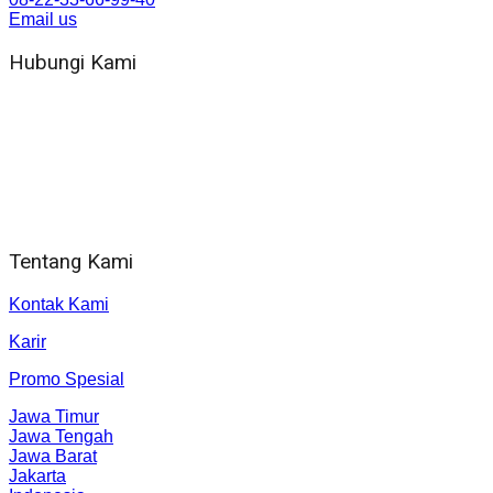
Email us
Hubungi Kami
WA 081 804 1010 72 (24 Jam)
Jam Kerja Kantor : 08.00–17.00 WIB
Alamat kantor
Jl. Gorongan 6 199B Condong Catur Kec. Depok, Kabupaten
Sleman, Daerah Istimewa Yogyakarta 55281
Tentang Kami
Kontak Kami
Karir
Promo Spesial
Jawa Timur
Jawa Tengah
Jawa Barat
Jakarta