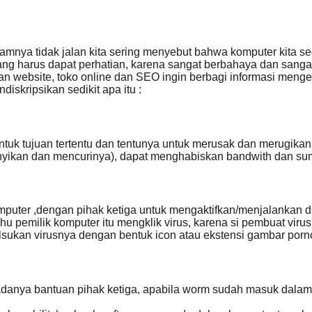
rogramnya tidak jalan kita sering menyebut bahwa komputer kita 
yang harus dapat perhatian, karena sangat berbahaya dan sanga
 website, toko online dan SEO ingin berbagi informasi menge
skripsikan sedikit apa itu :
tuk tujuan tertentu dan tentunya untuk merusak dan merugikan
an dan mencurinya), dapat menghabiskan bandwith dan sumber
ter ,dengan pihak ketiga untuk mengaktifkan/menjalankan dirin
tahu pemilik komputer itu mengklik virus, karena si pembuat vi
lsukan virusnya dengan bentuk icon atau ekstensi gambar porn
danya bantuan pihak ketiga, apabila worm sudah masuk dalam 