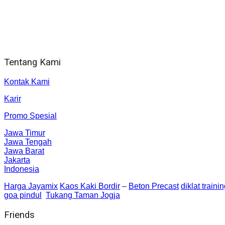
Jam Kerja Kantor : 08.00–17.00 WIB
Alamat kantor
Jl. Gorongan 6 199B Condong Catur Kec. Depok, Kabupaten 
Tentang Kami
Kontak Kami
Karir
Promo Spesial
Jawa Timur
Jawa Tengah
Jawa Barat
Jakarta
Indonesia
Harga Jayamix
Kaos Kaki Bordir
–
Beton Precast
diklat traini
goa pindul
Tukang Taman Jogja
Friends