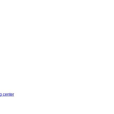
Sleman, Daerah Istimewa Yogyakarta 55281
ng center