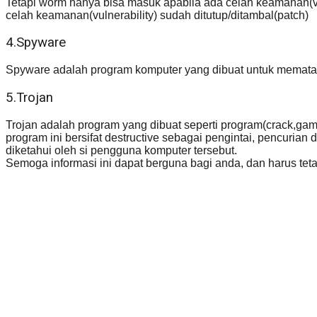
Tetapi worm hanya bisa masuk apabila ada celah keamanan(vul
celah keamanan(vulnerability) sudah ditutup/ditambal(patch)
4.Spyware
Spyware adalah program komputer yang dibuat untuk memata-
5.Trojan
Trojan adalah program yang dibuat seperti program(crack,gam
program ini bersifat destructive sebagai pengintai, pencuria
diketahui oleh si pengguna komputer tersebut.
Semoga informasi ini dapat berguna bagi anda, dan harus teta