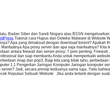
lalu, Badan Siber dan Sandi Negara atau BSSN mengeluark
ordPress
Tutorial cara Hapus dan Deteksi Malware di Websit
gsinya? Apa yang dimaksud dengan download torrent? Apakah fi
 Manfaatnya Apa proxy server dan apa saja manfaatnya? Kita
daan antara firewall dan server proxy: 7 poin penting. Firewall
rofesional dan siap membantu Anda untuk memperbaiki websit
rbedaan imap dan pop3, Bagi kita yang tidak tahu, perbedaa
puter 1.1 Pengertian Jaringan Komputer Jaringan komputer s
 server? Jadi, secara prinsip keduanya sama saja. Yaitu bahw
k Reputasi Sebuah Website Jika anda tertarik dengan suatu 