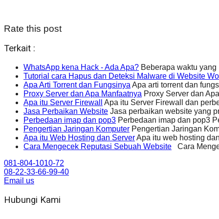
Rate this post
Terkait :
WhatsApp kena Hack - Ada Apa?
Beberapa waktu yang 
Tutorial cara Hapus dan Deteksi Malware di Website W
Apa Arti Torrent dan Fungsinya
Apa arti torrent dan fun
Proxy Server dan Apa Manfaatnya
Proxy Server dan Apa
Apa itu Server Firewall
Apa itu Server Firewall dan perbe
Jasa Perbaikan Website
Jasa perbaikan website yang p
Perbedaan imap dan pop3
Perbedaan imap dan pop3 Pe
Pengertian Jaringan Komputer
Pengertian Jaringan Kom
Apa itu Web Hosting dan Server
Apa itu web hosting dan
Cara Mengecek Reputasi Sebuah Website
Cara Mengece
081-804-1010-72
08-22-33-66-99-40
Email us
Hubungi Kami
WA 081 804 1010 72 (24 Jam)