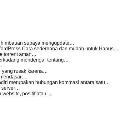
an himbauan supaya mengupdate…
e WordPress Cara sederhana dan mudah untuk Hapus…
le torrent aman…
 terkadang mendengar tentang…
…
e yang rusak karena…
n mendasar…
endiri merupakan hubungan kommasi antara satu…
a server…
website, positif atau…