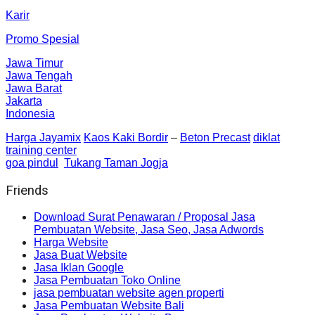
Karir
Promo Spesial
Jawa Timur
Jawa Tengah
Jawa Barat
Jakarta
Indonesia
Harga Jayamix
Kaos Kaki Bordir
–
Beton Precast
diklat
training center
goa pindul
Tukang Taman Jogja
Friends
Download Surat Penawaran / Proposal Jasa
Pembuatan Website, Jasa Seo, Jasa Adwords
Harga Website
Jasa Buat Website
Jasa Iklan Google
Jasa Pembuatan Toko Online
jasa pembuatan website agen properti
Jasa Pembuatan Website Bali