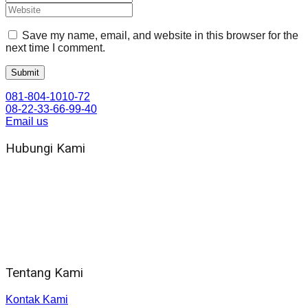
Save my name, email, and website in this browser for the
next time I comment.
081-804-1010-72
08-22-33-66-99-40
Email us
Hubungi Kami
WA 081 804 1010 72 (24 Jam)
Jam Kerja Kantor : 08.00–17.00 WIB
Alamat kantor
Jl. Gorongan 6 199B Condong Catur Kec. Depok, Kabupaten
Sleman, Daerah Istimewa Yogyakarta 55281
Tentang Kami
Kontak Kami