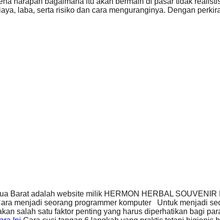
na harapan bagaimana itu akan bermain di pasar tidak realistis
ya, laba, serta risiko dan cara menguranginya. Dengan perkira
Papua Barat adalah website milik HERMON HERBAL SOUVENI
ara menjadi seorang programmer komputer Untuk menjadi seo
 salah satu faktor penting yang harus diperhatikan bagi pa