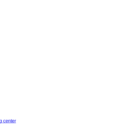
Sleman, Daerah Istimewa Yogyakarta 55281
ng center