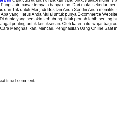
ra Ini
Cara cuci tangan 6 langkah yang praktis tetapi higieni
Fungsi air mawar ternyata banyak lho. Dari mulai sekedar m
ps dan Trik untuk Menjadi Bos Diri Anda Sendiri Anda memiliki
Apa yang Harus Anda Mulai untuk punya E-commerce Website
Di dunia yang semakin terhubung, tidak pernah lebih penting b
sangat penting untuk kesuksesan. Oleh karena itu, wajar bagi o
Cara Menghasilkan, Mencari, Penghasilan Uang Online Saat in
ext time I comment.