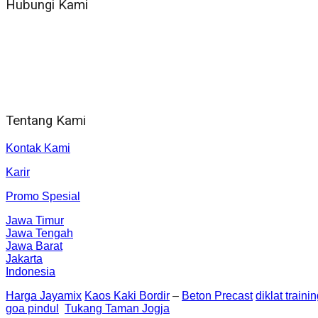
Hubungi Kami
WA 081 804 1010 72 (24 Jam)
Jam Kerja Kantor : 08.00–17.00 WIB
Alamat kantor
Jl. Gorongan 6 199B Condong Catur Kec. Depok, Kabupaten 
Tentang Kami
Kontak Kami
Karir
Promo Spesial
Jawa Timur
Jawa Tengah
Jawa Barat
Jakarta
Indonesia
Harga Jayamix
Kaos Kaki Bordir
–
Beton Precast
diklat traini
goa pindul
Tukang Taman Jogja