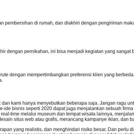
nan pembersihan di rumah, dan diakhiri dengan pengiriman mak
ir dengan pernikahan, ini bisa menjadi kegiatan yang sangat 
te dengan mempertimbangkan preferensi klien yang berbeda, m
a.
 dan kami hanya menyebutkan beberapa saja. Jangan ragu untu
-ide bisnis seperti 2020 dapat juga menjalankan sebuah firma 
 real-time melalui museum dan tempat wisata lainnya, menjalan
ain situs web atau grafis, merancang kampanye iklan, dan ba
apan yang realistis, dan menghindari risiko besar. Dan perlu d