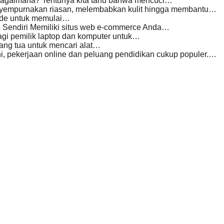
s bagaimana? Tentunya kita tahu bahwa mencuci…
enyempurnakan riasan, melembabkan kulit hingga membantu…
 ide untuk memulai…
 Sendiri Memiliki situs web e-commerce Anda…
agi pemilik laptop dan komputer untuk…
rang tua untuk mencari alat…
i, pekerjaan online dan peluang pendidikan cukup populer.…