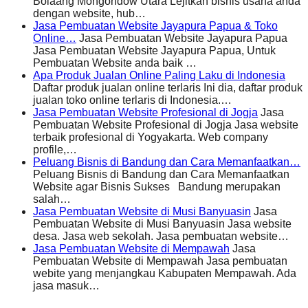
Bolaang Mongondow Utara Lejitkan bisnis usaha anda
dengan website, hub…
Jasa Pembuatan Website Jayapura Papua & Toko
Online…
Jasa Pembuatan Website Jayapura Papua
Jasa Pembuatan Website Jayapura Papua, Untuk
Pembuatan Website anda baik …
Apa Produk Jualan Online Paling Laku di Indonesia
Daftar produk jualan online terlaris Ini dia, daftar produk
jualan toko online terlaris di Indonesia.…
Jasa Pembuatan Website Profesional di Jogja
Jasa
Pembuatan Website Profesional di Jogja Jasa website
terbaik profesional di Yogyakarta. Web company
profile,…
Peluang Bisnis di Bandung dan Cara Memanfaatkan…
Peluang Bisnis di Bandung dan Cara Memanfaatkan
Website agar Bisnis Sukses Bandung merupakan
salah…
Jasa Pembuatan Website di Musi Banyuasin
Jasa
Pembuatan Website di Musi Banyuasin Jasa website
desa. Jasa web sekolah. Jasa pembuatan website…
Jasa Pembuatan Website di Mempawah
Jasa
Pembuatan Website di Mempawah Jasa pembuatan
webite yang menjangkau Kabupaten Mempawah. Ada
jasa masuk…