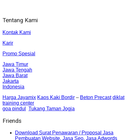
Jl. Gorongan 6 199B Condong Catur Kec. Depok, Kabupaten
Sleman, Daerah Istimewa Yogyakarta 55281
Tentang Kami
Kontak Kami
Karir
Promo Spesial
Jawa Timur
Jawa Tengah
Jawa Barat
Jakarta
Indonesia
Harga Jayamix
Kaos Kaki Bordir
–
Beton Precast
diklat
training center
goa pindul
Tukang Taman Jogja
Friends
Download Surat Penawaran / Proposal Jasa
Pembuatan Website, Jasa Seo, Jasa Adwords