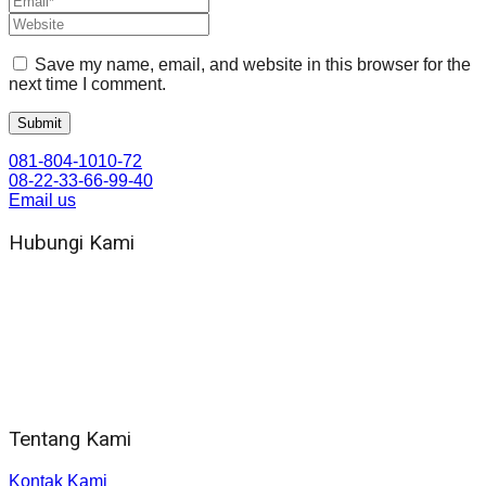
Save my name, email, and website in this browser for the
next time I comment.
081-804-1010-72
08-22-33-66-99-40
Email us
Hubungi Kami
WA 081 804 1010 72 (24 Jam)
Jam Kerja Kantor : 08.00–17.00 WIB
Alamat kantor
Jl. Gorongan 6 199B Condong Catur Kec. Depok, Kabupaten
Sleman, Daerah Istimewa Yogyakarta 55281
Tentang Kami
Kontak Kami