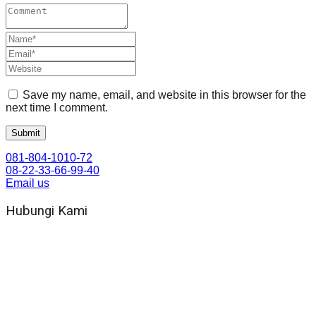
Save my name, email, and website in this browser for the
next time I comment.
081-804-1010-72
08-22-33-66-99-40
Email us
Hubungi Kami
WA 081 804 1010 72 (24 Jam)
Jam Kerja Kantor : 08.00–17.00 WIB
Alamat kantor
Jl. Gorongan 6 199B Condong Catur Kec. Depok, Kabupaten
Sleman, Daerah Istimewa Yogyakarta 55281