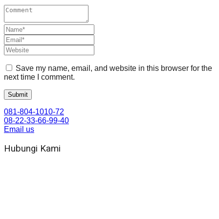
Save my name, email, and website in this browser for the
next time I comment.
081-804-1010-72
08-22-33-66-99-40
Email us
Hubungi Kami
WA 081 804 1010 72 (24 Jam)
Jam Kerja Kantor : 08.00–17.00 WIB
Alamat kantor
Jl. Gorongan 6 199B Condong Catur Kec. Depok, Kabupaten
Sleman, Daerah Istimewa Yogyakarta 55281