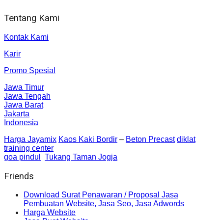
Tentang Kami
Kontak Kami
Karir
Promo Spesial
Jawa Timur
Jawa Tengah
Jawa Barat
Jakarta
Indonesia
Harga Jayamix
Kaos Kaki Bordir
–
Beton Precast
diklat
training center
goa pindul
Tukang Taman Jogja
Friends
Download Surat Penawaran / Proposal Jasa
Pembuatan Website, Jasa Seo, Jasa Adwords
Harga Website