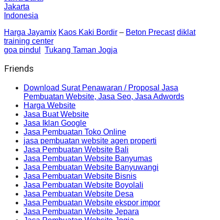
Jakarta
Indonesia
Harga Jayamix
Kaos Kaki Bordir
–
Beton Precast
diklat
training center
goa pindul
Tukang Taman Jogja
Friends
Download Surat Penawaran / Proposal Jasa
Pembuatan Website, Jasa Seo, Jasa Adwords
Harga Website
Jasa Buat Website
Jasa Iklan Google
Jasa Pembuatan Toko Online
jasa pembuatan website agen properti
Jasa Pembuatan Website Bali
Jasa Pembuatan Website Banyumas
Jasa Pembuatan Website Banyuwangi
Jasa Pembuatan Website Bisnis
Jasa Pembuatan Website Boyolali
Jasa Pembuatan Website Desa
Jasa Pembuatan Website ekspor impor
Jasa Pembuatan Website Jepara