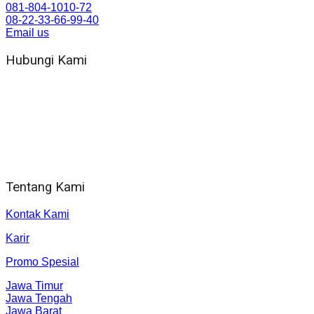
081-804-1010-72
08-22-33-66-99-40
Email us
Hubungi Kami
WA 081 804 1010 72 (24 Jam)
Jam Kerja Kantor : 08.00–17.00 WIB
Alamat kantor
Jl. Gorongan 6 199B Condong Catur Kec. Depok, Kabupaten
Sleman, Daerah Istimewa Yogyakarta 55281
Tentang Kami
Kontak Kami
Karir
Promo Spesial
Jawa Timur
Jawa Tengah
Jawa Barat