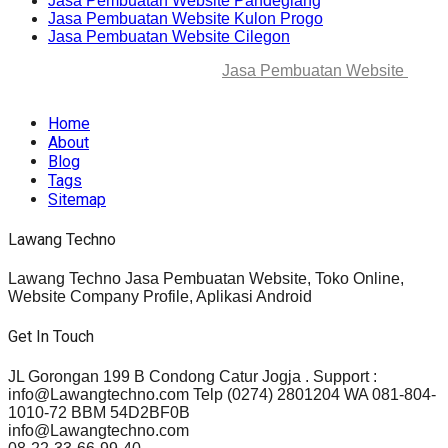
Jasa Pembuatan Website Pandeglang
Jasa Pembuatan Website Kulon Progo
Jasa Pembuatan Website Cilegon
© 2025-2045 Lawang Techno
Jasa Pembuatan Website
. All
rights reserved.
Home
About
Blog
Tags
Sitemap
Lawang Techno
Lawang Techno Jasa Pembuatan Website, Toko Online,
Website Company Profile, Aplikasi Android
Get In Touch
JL Gorongan 199 B Condong Catur Jogja . Support :
info@Lawangtechno.com Telp (0274) 2801204 WA 081-804-
1010-72 BBM 54D2BF0B
info@Lawangtechno.com