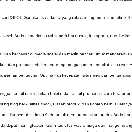
ari (SEO): Gunakan kata kunci yang relevan, tag meta, dan teknik SE
tus web Anda di media sosial seperti Facebook, Instagram, dan Twitt
 iklan berbayar di media sosial dan mesin pencari untuk mengarahkan l
skon dan promosi untuk mendorong pengunjung membeli di situs web 
ngalaman pengguna: Optimalkan kecepatan situs web dan pengalaman
ggan email dan kirimkan buletin dan email promosi secara teratur unt
sting blog berkualitas tinggi, ulasan produk, dan konten bernilai lainny
gan influencer di industri Anda untuk mempromosikan produk Anda dan 
da dapat meningkatkan lalu lintas situs web e-niaga dan mengembang