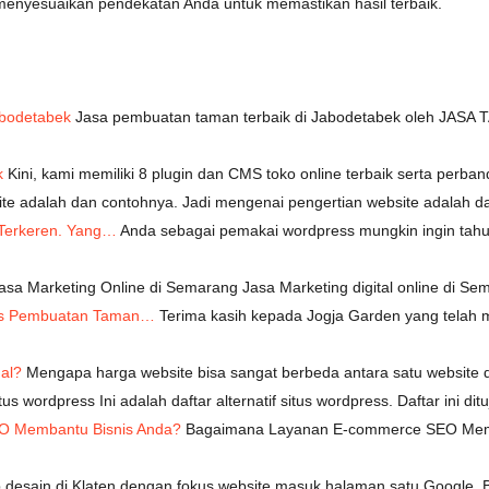
 menyesuaikan pendekatan Anda untuk memastikan hasil terbaik.
abodetabek
Jasa pembuatan taman terbaik di Jabodetabek oleh JA
k
Kini, kami memiliki 8 plugin dan CMS toko online terbaik serta per
e adalah dan contohnya. Jadi mengenai pengertian website adalah d
 Terkeren. Yang…
Anda sebagai pemakai wordpress mungkin ingin tahu,
asa Marketing Online di Semarang Jasa Marketing digital online di S
nis Pembuatan Taman…
Terima kasih kepada Jogja Garden yang telah
al?
Mengapa harga website bisa sangat berbeda antara satu website d
itus wordpress Ini adalah daftar alternatif situs wordpress. Daftar ini d
O Membantu Bisnis Anda?
Bagaimana Layanan E-commerce SEO Memba
desain di Klaten dengan fokus website masuk halaman satu Google. B