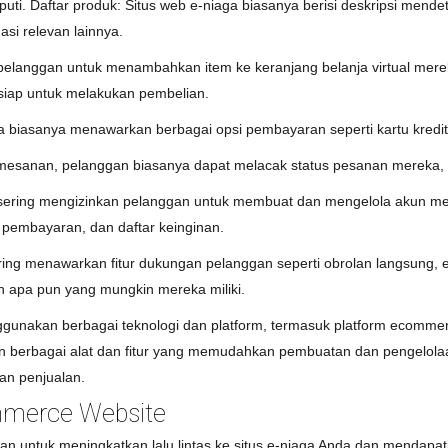
uti. Daftar produk: Situs web e-niaga biasanya berisi deskripsi mende
si relevan lainnya.
 pelanggan untuk menambahkan item ke keranjang belanja virtual mere
siap untuk melakukan pembelian.
biasanya menawarkan berbagai opsi pembayaran seperti kartu kredit,
esanan, pelanggan biasanya dapat melacak status pesanan mereka, t
ering mengizinkan pelanggan untuk membuat dan mengelola akun merek
 pembayaran, dan daftar keinginan.
ing menawarkan fitur dukungan pelanggan seperti obrolan langsung,
 apa pun yang mungkin mereka miliki.
unakan berbagai teknologi dan platform, termasuk platform ecomme
 berbagai alat dan fitur yang memudahkan pembuatan dan pengelolaan 
an penjualan.
mmerce Website
n untuk meningkatkan lalu lintas ke situs e-niaga Anda dan mendapat