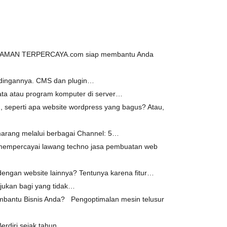
SA TAMAN TERPERCAYA.com siap membantu Anda
bandingannya. CMS dan plugin…
ata atau program komputer di server…
 seperti apa website wordpress yang bagus? Atau,
emarang melalui berbagai Channel: 5…
 mempercayai lawang techno jasa pembuatan web
engan website lainnya? Tentunya karena fitur…
itujukan bagi yang tidak…
ntu Bisnis Anda? Pengoptimalan mesin telusur
erdiri sejak tahun…