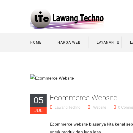
HOME
HARGA WEB
LAYANAN
L
Ecommerce Website
05
Lawang Techno
Website
0 Comme
JUL
Ecommerce
website biasanya kita kenal se
untuk produk dan juga jasa.