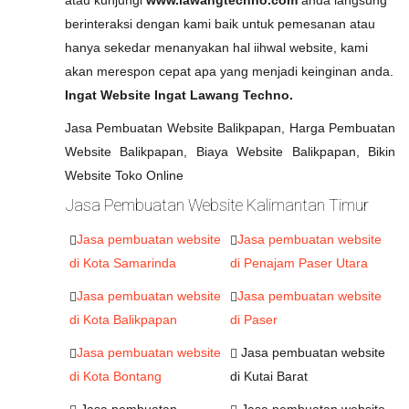
atau kunjungi
www.lawangtechno.com
anda langsung
berinteraksi dengan kami baik untuk pemesanan atau
hanya sekedar menanyakan hal iihwal website, kami
akan merespon cepat apa yang menjadi keinginan anda.
Ingat Website Ingat Lawang Techno.
Jasa Pembuatan Website Balikpapan, Harga Pembuatan
Website Balikpapan, Biaya Website Balikpapan, Bikin
Website Toko Online
Jasa Pembuatan Website Kalimantan Timur
Jasa pembuatan website
Jasa pembuatan website
di Kota Samarinda
di Penajam Paser Utara
Jasa pembuatan website
Jasa pembuatan website
di Kota Balikpapan
di Paser
Jasa pembuatan website
Jasa pembuatan website
di Kota Bontang
di Kutai Barat