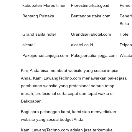
kabupaten Flores timur
Florestimurkab.go.id
Pemer
Bentang Pustaka
Bentangpustaka.com
Penerb
Buku
Grand sarila hotel
Grandsarilahotel.com
Hotel
alcatel
alcatel.co.id
Telpon
Pakejpercutianjogja.com
Pakejpercutianjogja.com
Wisat
Kini, Anda bisa membuat website yang sesuai impian
Anda. Kami LawangTechno.com menawarkan paket jasa
pembuatan website yang profesional namun tetap
murah, profesional serta cepat dan tepat waktu di
Balikpapan.
Bagi para pelanggan kami, kami siap menyediakan
website yang sesuai budget Anda.
Kami LawangTechno.com adalah jasa terkemuka