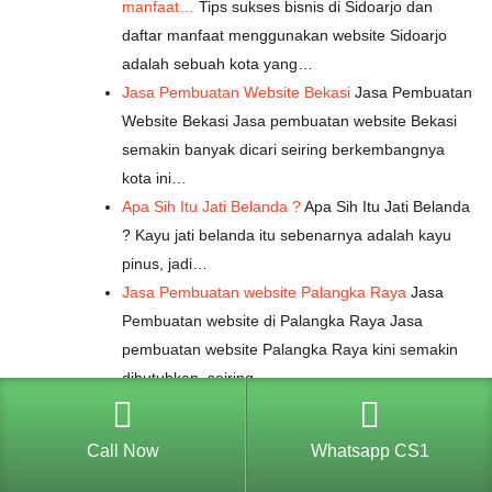
manfaat…
Tips sukses bisnis di Sidoarjo dan
daftar manfaat menggunakan website Sidoarjo
adalah sebuah kota yang…
Jasa Pembuatan Website Bekasi
Jasa Pembuatan
Website Bekasi Jasa pembuatan website Bekasi
semakin banyak dicari seiring berkembangnya
kota ini…
Apa Sih Itu Jati Belanda ?
Apa Sih Itu Jati Belanda
? Kayu jati belanda itu sebenarnya adalah kayu
pinus, jadi…
Jasa Pembuatan website Palangka Raya
Jasa
Pembuatan website di Palangka Raya Jasa
pembuatan website Palangka Raya kini semakin
dibutuhkan, seiring…
Jasa Pembuatan Website Mamuju
Jasa
Pembuatan Website Mamuju Jasa pembuatan
Call Now
Whatsapp CS1
website Mamuju menjadi solusi bagi banyak