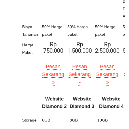
Bul
Fa
Ad
Biaya
50% Harga
50% Harga
50% Harga
50
Tahunan
paket
paket
paket
pak
Rp
Rp
Rp
Harga
750.000
1.500.000
2.500.000
5.
Paket
Pesan
Pesan
Pesan
Sekarang
Sekarang
Sekarang
S
»
»
»
Website
Website
Website
Diamond 2
Diamond 3
Diamond 4
Storage
6GB
8GB
10GB