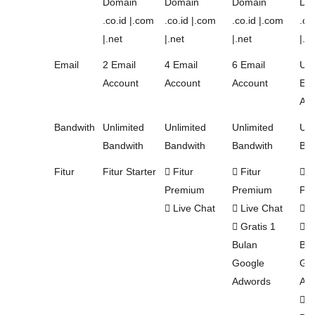
Domain
Domain
Domain
Do
.co.id |.com
.co.id |.com
.co.id |.com
.co
|.net
|.net
|.net
|.n
Email
2 Email
4 Email
6 Email
Unl
Account
Account
Account
Ema
Acc
Bandwith
Unlimited
Unlimited
Unlimited
Unl
Bandwith
Bandwith
Bandwith
Ban
Fitur
Fitur Starter
Fitur
Fitur
Fi
Premium
Premium
Pr
Live Chat
Live Chat
L
Gratis 1
Gr
Bulan
Bul
Google
Go
Adwords
Ad
Gr