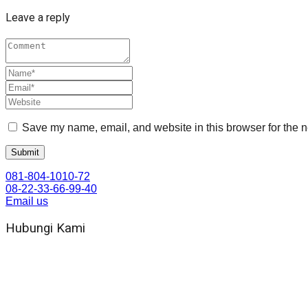
Leave a reply
Save my name, email, and website in this browser for the n
081-804-1010-72
08-22-33-66-99-40
Email us
Hubungi Kami
WA 081 804 1010 72 (24 Jam)
Jam Kerja Kantor : 08.00–17.00 WIB
Alamat kantor