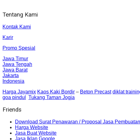
Jl. Gorongan 6 199B Condong Catur Kec. Depok, Kabupaten 
Tentang Kami
Kontak Kami
Karir
Promo Spesial
Jawa Timur
Jawa Tengah
Jawa Barat
Jakarta
Indonesia
Harga Jayamix
Kaos Kaki Bordir
–
Beton Precast
diklat traini
goa pindul
Tukang Taman Jogja
Friends
Download Surat Penawaran / Proposal Jasa Pembuatan
Harga Website
Jasa Buat Website
Jasa Iklan Google