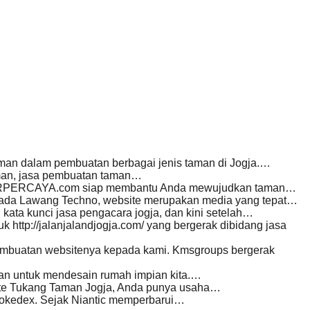
man dalam pembuatan berbagai jenis taman di Jogja.…
aman, jasa pembuatan taman…
TERPERCAYA.com siap membantu Anda mewujudkan taman…
da Lawang Techno, website merupakan media yang tepat…
kata kunci jasa pengacara jogja, dan kini setelah…
ttp://jalanjalandjogja.com/ yang bergerak dibidang jasa
mbuatan websitenya kepada kami. Kmsgroups bergerak
akan untuk mendesain rumah impian kita.…
te Tukang Taman Jogja, Anda punya usaha…
okedex. Sejak Niantic memperbarui…