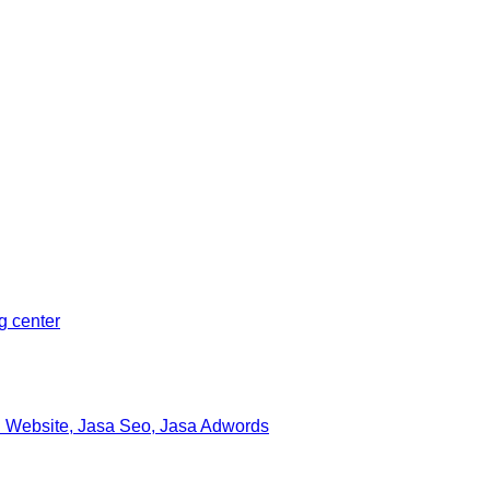
Sleman, Daerah Istimewa Yogyakarta 55281
ng center
 Website, Jasa Seo, Jasa Adwords