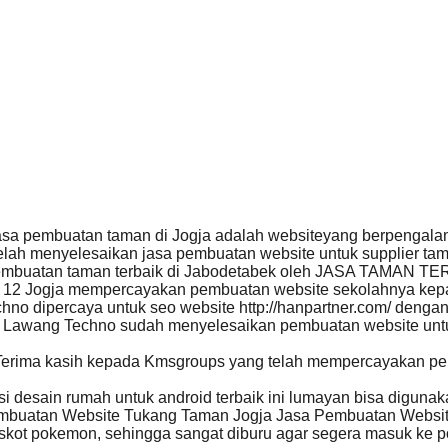
sa pembuatan taman di Jogja adalah websiteyang berpengala
lah menyelesaikan jasa pembuatan website untuk supplier t
mbuatan taman terbaik di Jabodetabek oleh JASA TAMAN 
2 Jogja mempercayakan pembuatan website sekolahnya kepa
no dipercaya untuk seo website http://hanpartner.com/ dengan 
Lawang Techno sudah menyelesaikan pembuatan website untuk h
erima kasih kepada Kmsgroups yang telah mempercayakan pe
si desain rumah untuk android terbaik ini lumayan bisa digun
buatan Website Tukang Taman Jogja Jasa Pembuatan Websi
ot pokemon, sehingga sangat diburu agar segera masuk ke p