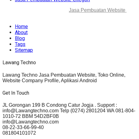
© 2025-2045 Lawang Techno
Jasa Pembuatan Website
. All
rights reserved.
Home
About
Blog
Tags
Sitemap
Lawang Techno
Lawang Techno Jasa Pembuatan Website, Toko Online,
Website Company Profile, Aplikasi Android
Get In Touch
JL Gorongan 199 B Condong Catur Jogja . Support :
info@Lawangtechno.com Telp (0274) 2801204 WA 081-804-
1010-72 BBM 54D2BF0B
info@Lawangtechno.com
08-22-33-66-99-40
081804101072