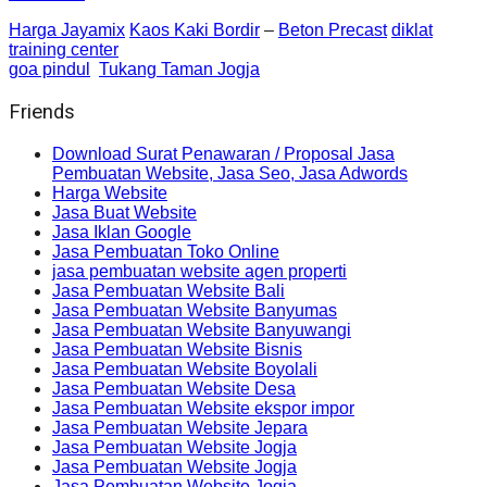
Harga Jayamix
Kaos Kaki Bordir
–
Beton Precast
diklat
training center
goa pindul
Tukang Taman Jogja
Friends
Download Surat Penawaran / Proposal Jasa
Pembuatan Website, Jasa Seo, Jasa Adwords
Harga Website
Jasa Buat Website
Jasa Iklan Google
Jasa Pembuatan Toko Online
jasa pembuatan website agen properti
Jasa Pembuatan Website Bali
Jasa Pembuatan Website Banyumas
Jasa Pembuatan Website Banyuwangi
Jasa Pembuatan Website Bisnis
Jasa Pembuatan Website Boyolali
Jasa Pembuatan Website Desa
Jasa Pembuatan Website ekspor impor
Jasa Pembuatan Website Jepara
Jasa Pembuatan Website Jogja
Jasa Pembuatan Website Jogja
Jasa Pembuatan Website Jogja