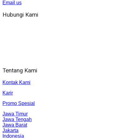
Email us
Hubungi Kami
WA 081 804 1010 72 (24 Jam)
Jam Kerja Kantor : 08.00–17.00 WIB
Alamat kantor
Jl. Gorongan 6 199B Condong Catur Kec. Depok, Kabupaten
Sleman, Daerah Istimewa Yogyakarta 55281
Tentang Kami
Kontak Kami
Karir
Promo Spesial
Jawa Timur
Jawa Tengah
Jawa Barat
Jakarta
Indonesia