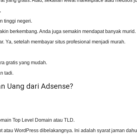
at yang gratis. Atau, sekalian lewat marketplace atau medsos ju
.
 tinggi negeri.
semakin berkembang. Anda juga semakin mendapat banyak murid.
. Ya, setelah membayar situs profesional menjadi murah.
cara gratis yang mudah.
n tadi.
an Uang dari Adsense?
omain Top Level Domain atau TLD.
ot atau WordPress dibelakangnya. Ini adalah syarat jaman dah