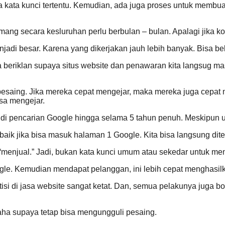
kata kunci tertentu. Kemudian, ada juga proses untuk membuat
emang secara kesluruhan perlu berbulan – bulan. Apalagi jika ko
jadi besar. Karena yang dikerjakan jauh lebih banyak. Bisa bebe
ta beriklan supaya situs website dan penawaran kita langsug ma
esaing. Jika mereka cepat mengejar, maka mereka juga cepat me
isa mengejar.
1 di pencarian Google hingga selama 5 tahun penuh. Meskipun
h baik jika bisa masuk halaman 1 Google. Kita bisa langsung d
 “menjual.” Jadi, bukan kata kunci umum atau sekedar untuk menc
ogle. Kemudian mendapat pelanggan, ini lebih cepat menghasil
si di jasa website sangat ketat. Dan, semua pelakunya juga bo
usaha supaya tetap bisa mengungguli pesaing.