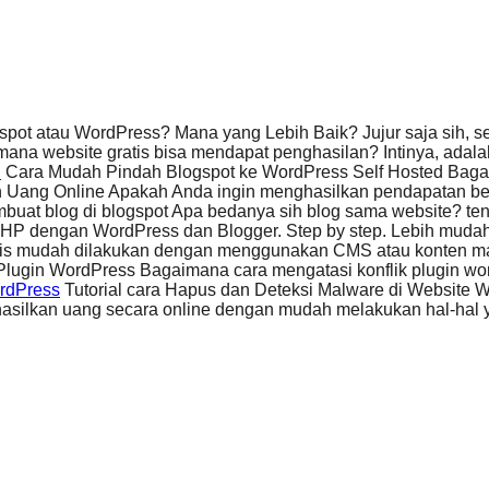
pot atau WordPress? Mana yang Lebih Baik? Jujur saja sih, se
ana website gratis bisa mendapat penghasilan? Intinya, adala
d
Cara Mudah Pindah Blogspot ke WordPress Self Hosted Baga
 Uang Online Apakah Anda ingin menghasilkan pendapatan ber
uat blog di blogspot Apa bedanya sih blog sama website? t
HP dengan WordPress dan Blogger. Step by step. Lebih muda
tis mudah dilakukan dengan menggunakan CMS atau konten 
Plugin WordPress Bagaimana cara mengatasi konflik plugin w
ordPress
Tutorial cara Hapus dan Deteksi Malware di Websit
silkan uang secara online dengan mudah melakukan hal-hal 