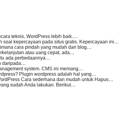
cara teknis, WordPress lebih baik.…
h soal kepercayaan pada situs gratis. Kepercayaan ini…
imana cara pindah yang mudah dari blog…
kelanjutan atau uang cepat, ada…
entu ada perbedaannya…
h daripada…
management system. CMS ini memang…
ordpress? Plugin wordpress adalah hal yang…
e WordPress Cara sederhana dan mudah untuk Hapus…
yang sudah Anda lakukan. Berikut…