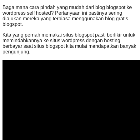
Bagaimana cara pindah yang mudah dari blog blogspot ke
wordpress self hosted? Pertanyaan ini pastinya sering
diajukan mereka yang terbiasa menggunakan blog gratis
blogspot.
Kita yang pernah memakai situs blogspot pasti berfikir untuk
memindahkannya ke situs wordpress dengan hosting
berbayar saat situs blogspot kita mulai mendapatkan banyak
pengunjung.