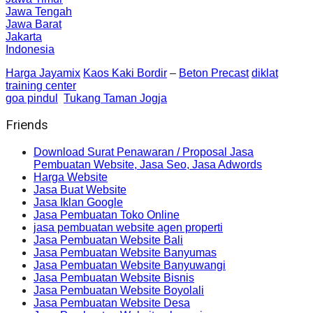
Jawa Tengah
Jawa Barat
Jakarta
Indonesia
Harga Jayamix
Kaos Kaki Bordir
–
Beton Precast
diklat
training center
goa pindul
Tukang Taman Jogja
Friends
Download Surat Penawaran / Proposal Jasa
Pembuatan Website, Jasa Seo, Jasa Adwords
Harga Website
Jasa Buat Website
Jasa Iklan Google
Jasa Pembuatan Toko Online
jasa pembuatan website agen properti
Jasa Pembuatan Website Bali
Jasa Pembuatan Website Banyumas
Jasa Pembuatan Website Banyuwangi
Jasa Pembuatan Website Bisnis
Jasa Pembuatan Website Boyolali
Jasa Pembuatan Website Desa