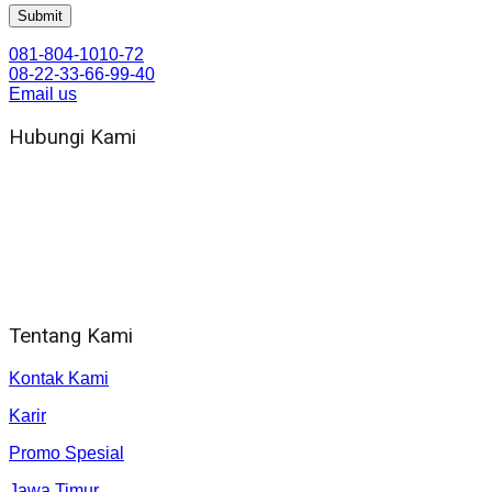
081-804-1010-72
08-22-33-66-99-40
Email us
Hubungi Kami
WA 081 804 1010 72 (24 Jam)
Jam Kerja Kantor : 08.00–17.00 WIB
Alamat kantor
Jl. Gorongan 6 199B Condong Catur Kec. Depok, Kabupaten
Sleman, Daerah Istimewa Yogyakarta 55281
Tentang Kami
Kontak Kami
Karir
Promo Spesial
Jawa Timur