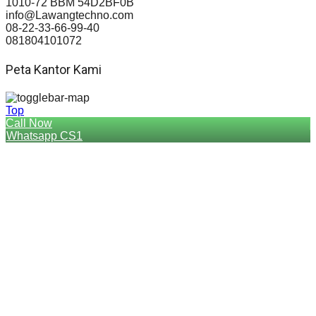
1010-72 BBM 54D2BF0B
info@Lawangtechno.com
08-22-33-66-99-40
081804101072
Peta Kantor Kami
Top
Call Now
Whatsapp CS1