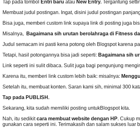
Tap pada tombol
Entri baru
atau
New Entry.
Tergantung setti
Membuat judul postingan. Ingat, disini judul postingan panjan
Bisa juga, memberi custom link supaya link di posting juga bis
Misalnya,
Bagaimana sih urutan berolahraga di Fitness da
Judul semacam ini pasti kena potong oleh Blogspot karena p
Tetapi, hasil potongannya bisa jadi seperti:
Bagaimana sih ur
Link seperti ini sulit dibaca. Sulit juga bagi pengunjung mengi
Karena itu, memberi link custom lebih baik: misalnya:
Menggun
Setelah itu, membuat konten. Saran kami sih, minimal 300 kata
Tap pada PUBLISH.
Sekarang, kita sudah memiliki posting untukBlogspot kita.
Nah, itu sedikit
cara membuat website dengan HP
. Cukup mu
gunakan cara seperti ini. Terimakasih dan salam sukses luar b