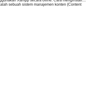
enggunakan Xampp secara ofline. Cara menginstall…
alah sebuah sistem manajemen konten (Content