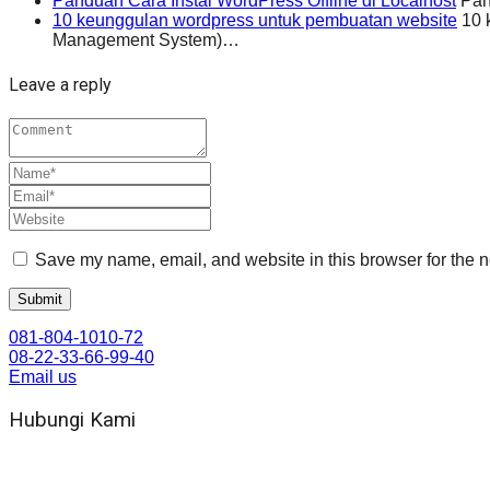
Panduan Cara Instal WordPress Offline di Localhost
Pand
10 keunggulan wordpress untuk pembuatan website
10 
Management System)…
Leave a reply
Save my name, email, and website in this browser for the n
081-804-1010-72
08-22-33-66-99-40
Email us
Hubungi Kami
WA 081 804 1010 72 (24 Jam)
Jam Kerja Kantor : 08.00–17.00 WIB