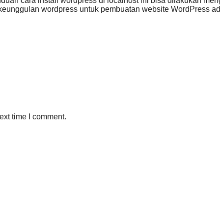
uan cara install wordpress di localhost ini bisa dilakukan m
keunggulan wordpress untuk pembuatan website WordPress ad
ext time I comment.