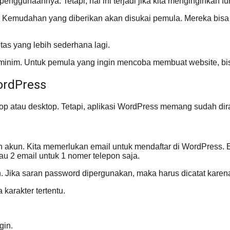
enggunaannya. Tetapi, hal ini terjadi jika kita menginginkan fu
. Kemudahan yang diberikan akan disukai pemula. Mereka bi
tas yang lebih sederhana lagi.
ih minim. Untuk pemula yang ingin mencoba membuat website, bi
ordPress
top atau desktop. Tetapi, aplikasi WordPress memang sudah di
n akun. Kita memerlukan email untuk mendaftar di WordPress. 
au 2 email untuk 1 nomer telepon saja.
Jika saran password dipergunakan, maka harus dicatat karena
karakter tertentu.
gin.