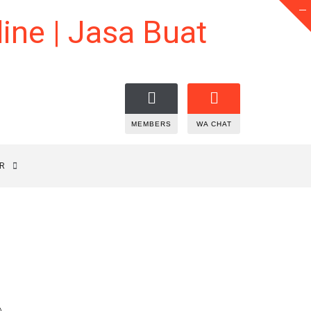
MEMBERS
WA CHAT
R
b