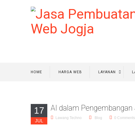
HOME
HARGA WEB
LAYANAN
L
AI dalam Pengembangan 
17
Lawang Techno
Blog
0 Comments
JUL