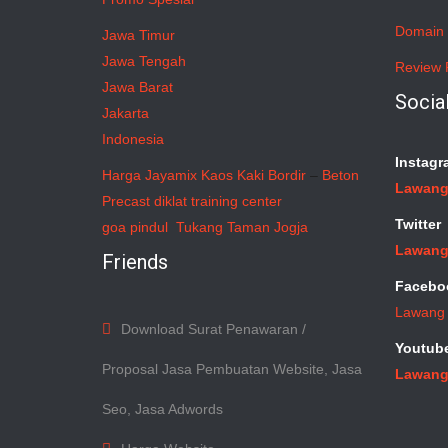
Domain 
Jawa Timur
Jawa Tengah
Review 
Jawa Barat
Socia
Jakarta
Indonesia
Instagr
Harga Jayamix
Kaos Kaki Bordir
–
Beton
Lawang
Precast
diklat training center
Twitter
goa pindul
Tukang Taman Jogja
Lawang
Friends
Facebo
Lawang
Download Surat Penawaran /
Youtub
Proposal Jasa Pembuatan Website, Jasa
Lawang
Seo, Jasa Adwords