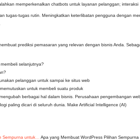
alahkan memperkenalkan chatbots untuk layanan pelanggan; interaksi 
skan tugas-tugas rutin. Meningkatkan keterlibatan pengguna dengan 
.
mbuat prediksi pemasaran yang relevan dengan bisnis Anda. Sebagai
 membeli selanjutnya?
an?
unakan pelanggan untuk sampai ke situs web
n memutuskan untuk membeli suatu produk
an mengubah berbagai hal dalam bisnis. Perusahaan pengembangan w
i paling dicari di seluruh dunia. Make Artificial Intelligence (AI)
an Sempurna untuk…
Apa yang Membuat WordPress Pilihan Sempurna u