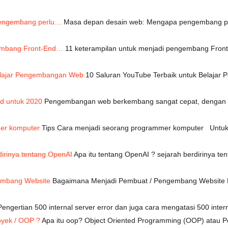
pengembang perlu…
Masa depan desain web: Mengapa pengembang per
gembang Front-End…
11 keterampilan untuk menjadi pengembang Fron
Belajar Pengembangan Web
10 Saluran YouTube Terbaik untuk Belajar 
d untuk 2020
Pengembangan web berkembang sangat cepat, dengan b
mer komputer
Tips Cara menjadi seorang programmer komputer Untuk 
dirinya tentang OpenAI
Apa itu tentang OpenAI ? sejarah berdirinya t
embang Website
Bagaimana Menjadi Pembuat / Pengembang Website De
engertian 500 internal server error dan juga cara mengatasi 500 interna
byek / OOP ?
Apa itu oop? Object Oriented Programming (OOP) atau 