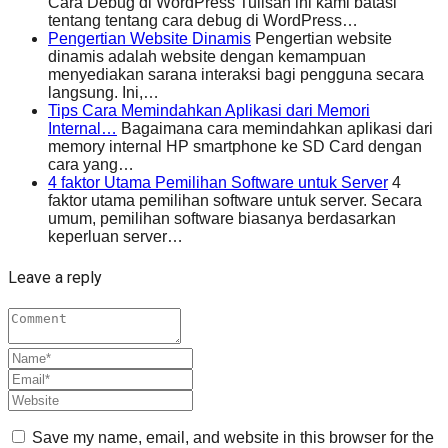
Cara Debug di WordPress Tulisan ini kami batasi
tentang tentang cara debug di WordPress…
Pengertian Website Dinamis
Pengertian website
dinamis adalah website dengan kemampuan
menyediakan sarana interaksi bagi pengguna secara
langsung. Ini,…
Tips Cara Memindahkan Aplikasi dari Memori
Internal…
Bagaimana cara memindahkan aplikasi dari
memory internal HP smartphone ke SD Card dengan
cara yang…
4 faktor Utama Pemilihan Software untuk Server
4
faktor utama pemilihan software untuk server. Secara
umum, pemilihan software biasanya berdasarkan
keperluan server…
Leave a reply
Save my name, email, and website in this browser for the