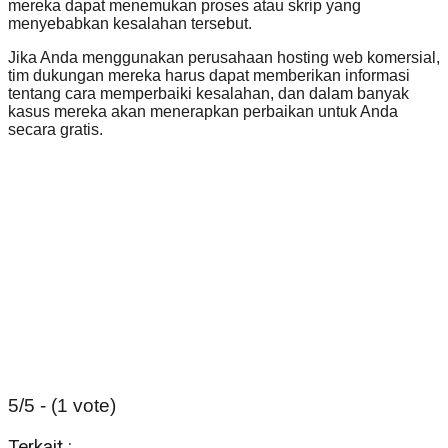
mereka dapat menemukan proses atau skrip yang
menyebabkan kesalahan tersebut.
Jika Anda menggunakan perusahaan hosting web komersial,
tim dukungan mereka harus dapat memberikan informasi
tentang cara memperbaiki kesalahan, dan dalam banyak
kasus mereka akan menerapkan perbaikan untuk Anda
secara gratis.
5/5 - (1 vote)
Terkait :