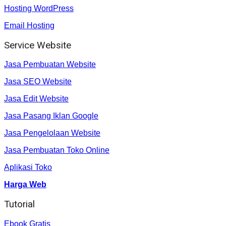
Hosting WordPress
Email Hosting
Service Website
Jasa Pembuatan Website
Jasa SEO Website
Jasa Edit Website
Jasa Pasang Iklan Google
Jasa Pengelolaan Website
Jasa Pembuatan Toko Online
Aplikasi Toko
Harga Web
Tutorial
Ebook Gratis