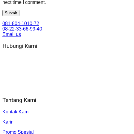
next time I comment.
081-804-1010-72
08-22-33-66-99-40
Email us
Hubungi Kami
WA 081 804 1010 72 (24 Jam)
Jam Kerja Kantor : 08.00–17.00 WIB
Alamat kantor
Jl. Gorongan 6 199B Condong Catur Kec. Depok, Kabupaten
Sleman, Daerah Istimewa Yogyakarta 55281
Tentang Kami
Kontak Kami
Karir
Promo Spesial