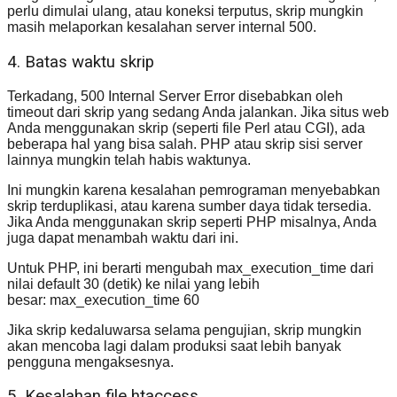
perlu dimulai ulang, atau koneksi terputus, skrip mungkin
masih melaporkan kesalahan server internal 500.
4. Batas waktu skrip
Terkadang, 500 Internal Server Error disebabkan oleh
timeout dari skrip yang sedang Anda jalankan. Jika situs web
Anda menggunakan skrip (seperti file Perl atau CGI), ada
beberapa hal yang bisa salah. PHP atau skrip sisi server
lainnya mungkin telah habis waktunya.
Ini mungkin karena kesalahan pemrograman menyebabkan
skrip terduplikasi, atau karena sumber daya tidak tersedia.
Jika Anda menggunakan skrip seperti PHP misalnya, Anda
juga dapat menambah waktu dari ini.
Untuk PHP, ini berarti mengubah max_execution_time dari
nilai default 30 (detik) ke nilai yang lebih
besar: max_execution_time 60
Jika skrip kedaluwarsa selama pengujian, skrip mungkin
akan mencoba lagi dalam produksi saat lebih banyak
pengguna mengaksesnya.
5. Kesalahan file htaccess