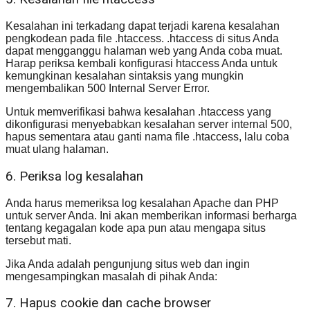
Kesalahan ini terkadang dapat terjadi karena kesalahan
pengkodean pada file .htaccess. .htaccess di situs Anda
dapat mengganggu halaman web yang Anda coba muat.
Harap periksa kembali konfigurasi htaccess Anda untuk
kemungkinan kesalahan sintaksis yang mungkin
mengembalikan 500 Internal Server Error.
Untuk memverifikasi bahwa kesalahan .htaccess yang
dikonfigurasi menyebabkan kesalahan server internal 500,
hapus sementara atau ganti nama file .htaccess, lalu coba
muat ulang halaman.
6. Periksa log kesalahan
Anda harus memeriksa log kesalahan Apache dan PHP
untuk server Anda. Ini akan memberikan informasi berharga
tentang kegagalan kode apa pun atau mengapa situs
tersebut mati.
Jika Anda adalah pengunjung situs web dan ingin
mengesampingkan masalah di pihak Anda:
7. Hapus cookie dan cache browser