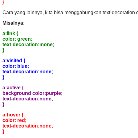
}
Cara yang lainnya, kita bisa menggabungkan text-decoration d
Misalnya:
a:link {
color: green;
text-decoration:mone;
}
a:visited {
color: blue;
text-decoration:none;
}
a:active {
background color:purple;
text-decoration:none;
}
a:hover {
color: red;
text-decoration:none;
}