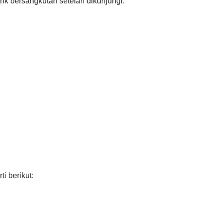
nk bersangkutan setelah dikunjungi.
i berikut: