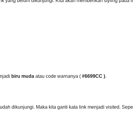
k yang belum dikunjungi. Kita akan memberikan styling pada li
enjadi
biru muda
atau code warnanya (
#6699CC )
.
 dikunjungi. Maka kita ganti kata link menjadi visited. Sepert