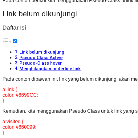
Pada contoh berikut kita menggunakan Pseudo-Class untuk lin
Link belum dikunjungi
Daftar Isi
Link belum dikunjungi
Pseudo Class Active
Pseudo-Class hover
Menghilangkan underline link
Pada contoh dibawah ini, link yang belum dikunjungi akan m
a:link {
color: #6699CC;
}
Kemudian, kita menggunakan Pseudo Class untuk link yang sudah
a:visited {
color: #660099;
}