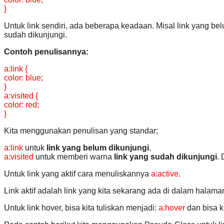
}
Untuk link sendiri, ada beberapa keadaan. Misal link yang 
sudah dikunjungi.
Contoh penulisannya:
a:link {
color: blue;
}
a:visited {
color: red;
}
Kita menggunakan penulisan yang standar;
a:link
untuk
link yang belum dikunjungi
.
a:visited
untuk memberi warna
link yang sudah dikunjungi
.
Untuk link yang aktif cara menuliskannya
a:active
.
Link aktif adalah link yang kita sekarang ada di dalam halama
Untuk link hover, bisa kita tuliskan menjadi:
a:hover
dan bisa k