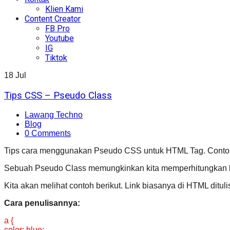
Klien Kami
Content Creator
FB Pro
Youtube
IG
Tiktok
18
Jul
Tips CSS – Pseudo Class
Lawang Techno
Blog
0 Comments
Tips cara menggunakan Pseudo CSS untuk HTML Tag. Contoh p
Sebuah Pseudo Class memungkinkan kita memperhitungkan ko
Kita akan melihat contoh berikut. Link biasanya di HTML ditu
Cara penulisannya:
a {
color: blue;