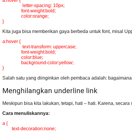
a:hover {
letter-spacing: 10px;
font-weight:bold;
color:orange;
}
Kita juga bisa memberikan gaya berbeda untuk font, misal Up
a:hover {
text-transform: uppercase;
font-weight:bold;
color:blue;
background-color:yellow;
}
Salah satu yang diinginkan oleh pembaca adalah: bagaimana 
Menghilangkan underline link
Meskipun bisa kita lakukan, tetapi, hati – hati. Karena, seca
Cara menuliskannya:
a {
text-decoration:none;