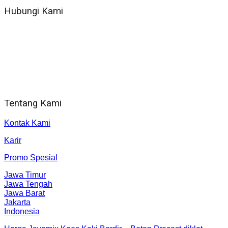
Hubungi Kami
WA 081 804 1010 72 (24 Jam)
Jam Kerja Kantor : 08.00–17.00 WIB
Alamat kantor
Jl. Gorongan 6 199B Condong Catur Kec. Depok, Kabupaten
Sleman, Daerah Istimewa Yogyakarta 55281
Tentang Kami
Kontak Kami
Karir
Promo Spesial
Jawa Timur
Jawa Tengah
Jawa Barat
Jakarta
Indonesia