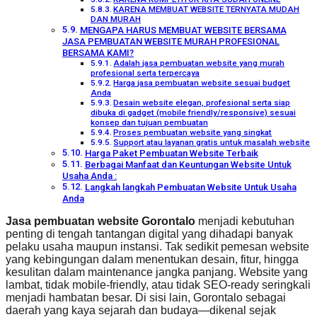
KARENA MEMBUAT WEBSITE TERNYATA MUDAH
DAN MURAH
MENGAPA HARUS MEMBUAT WEBSITE BERSAMA
JASA PEMBUATAN WEBSITE MURAH PROFESIONAL
BERSAMA KAMI?
Adalah jasa pembuatan website yang murah
profesional serta terpercaya
Harga jasa pembuatan website sesuai budget
Anda
Desain website elegan, profesional serta siap
dibuka di gadget (mobile friendly/responsive) sesuai
konsep dan tujuan pembuatan
Proses pembuatan website yang singkat
Support atau layanan gratis untuk masalah website
Harga Paket Pembuatan Website Terbaik
Berbagai Manfaat dan Keuntungan Website Untuk
Usaha Anda :
Langkah langkah Pembuatan Website Untuk Usaha
Anda
Jasa pembuatan website Gorontalo
menjadi kebutuhan
penting di tengah tantangan digital yang dihadapi banyak
pelaku usaha maupun instansi. Tak sedikit pemesan website
yang kebingungan dalam menentukan desain, fitur, hingga
kesulitan dalam maintenance jangka panjang. Website yang
lambat, tidak mobile-friendly, atau tidak SEO-ready seringkali
menjadi hambatan besar. Di sisi lain, Gorontalo sebagai
daerah yang kaya sejarah dan budaya—dikenal sejak