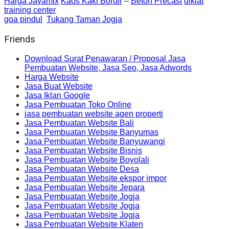
Harga Jayamix
Kaos Kaki Bordir
–
Beton Precast
diklat
training center
goa pindul
Tukang Taman Jogja
Friends
Download Surat Penawaran / Proposal Jasa
Pembuatan Website, Jasa Seo, Jasa Adwords
Harga Website
Jasa Buat Website
Jasa Iklan Google
Jasa Pembuatan Toko Online
jasa pembuatan website agen properti
Jasa Pembuatan Website Bali
Jasa Pembuatan Website Banyumas
Jasa Pembuatan Website Banyuwangi
Jasa Pembuatan Website Bisnis
Jasa Pembuatan Website Boyolali
Jasa Pembuatan Website Desa
Jasa Pembuatan Website ekspor impor
Jasa Pembuatan Website Jepara
Jasa Pembuatan Website Jogja
Jasa Pembuatan Website Jogja
Jasa Pembuatan Website Jogja
Jasa Pembuatan Website Klaten