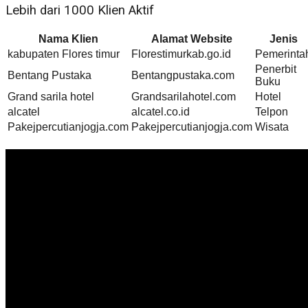
Lebih dari 1000 Klien Aktif
Nama Klien
Alamat Website
Jenis
kabupaten Flores timur
Florestimurkab.go.id
Pemerinta
Penerbit
Bentang Pustaka
Bentangpustaka.com
Buku
Grand sarila hotel
Grandsarilahotel.com
Hotel
alcatel
alcatel.co.id
Telpon
Pakejpercutianjogja.com
Pakejpercutianjogja.com
Wisata