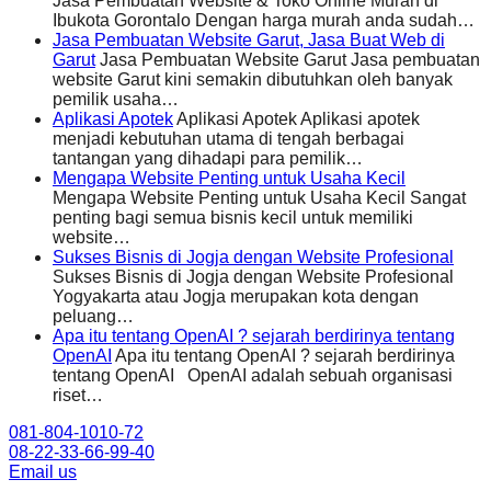
Jasa Pembuatan Website & Toko Online Murah di
Ibukota Gorontalo Dengan harga murah anda sudah…
Jasa Pembuatan Website Garut, Jasa Buat Web di
Garut
Jasa Pembuatan Website Garut Jasa pembuatan
website Garut kini semakin dibutuhkan oleh banyak
pemilik usaha…
Aplikasi Apotek
Aplikasi Apotek Aplikasi apotek
menjadi kebutuhan utama di tengah berbagai
tantangan yang dihadapi para pemilik…
Mengapa Website Penting untuk Usaha Kecil
Mengapa Website Penting untuk Usaha Kecil Sangat
penting bagi semua bisnis kecil untuk memiliki
website…
Sukses Bisnis di Jogja dengan Website Profesional
Sukses Bisnis di Jogja dengan Website Profesional
Yogyakarta atau Jogja merupakan kota dengan
peluang…
Apa itu tentang OpenAI ? sejarah berdirinya tentang
OpenAI
Apa itu tentang OpenAI ? sejarah berdirinya
tentang OpenAI OpenAI adalah sebuah organisasi
riset…
081-804-1010-72
08-22-33-66-99-40
Email us