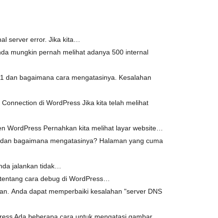
l server error. Jika kita…
nda mungkin pernah melihat adanya 500 internal
 01 dan bagaimana cara mengatasinya. Kesalahan
onnection di WordPress Jika kita telah melihat
en WordPress Pernahkan kita melihat layar website…
di dan bagaimana mengatasinya? Halaman yang cuma
nda jalankan tidak…
 tentang cara debug di WordPress…
kan. Anda dapat memperbaiki kesalahan "server DNS
ess Ada beberapa cara untuk mengatasi gambar