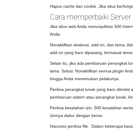
Hapus cache dan cookie. Jika situs berfung
Cara memperbaiki Server E
Jika situs web Anda menunjukkan 500 Inter
Anda:
Nonaktifkan ekstensi, add-on, dan tema. Ad
add-on yang baru dipasang, termasuk tema
Selain itu, jika ada pembaruan perangkat lu
lama. Solusi: Nonaktifkan semua plugin And
hingga Anda menemukan pelakunya.
Periksa perangkat lunak yang baru diinstal
pembaruan sistem atau perangkat lunak, A
Periksa kesalahan izin. 500 kesalahan ser
izinnya diatur dengan benar.
htaccess periksa file . Dalam beberapa kasus