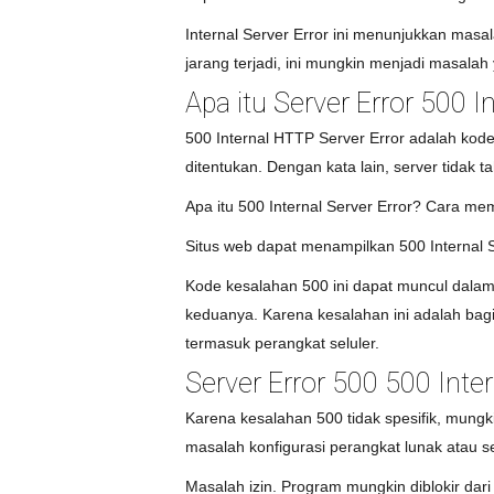
Internal Server Error ini menunjukkan mas
jarang terjadi, ini mungkin menjadi masal
Apa itu Server Error 500 In
500 Internal HTTP Server Error adalah kod
ditentukan. Dengan kata lain, server tidak 
Apa itu 500 Internal Server Error? Cara m
Situs web dapat menampilkan 500 Internal 
Kode kesalahan 500 ini dapat muncul dalam 
keduanya. Karena kesalahan ini adalah bagi
termasuk perangkat seluler.
Server Error 500 500 Inte
Karena kesalahan 500 tidak spesifik, mungkin
masalah konfigurasi perangkat lunak atau ser
Masalah izin. Program mungkin diblokir dar