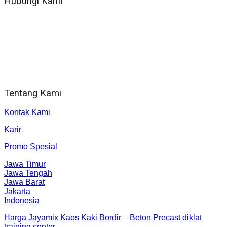
Hubungi Kami
WA 081 804 1010 72 (24 Jam)
Jam Kerja Kantor : 08.00–17.00 WIB
Alamat kantor
Jl. Gorongan 6 199B Condong Catur Kec. Depok, Kabupaten
Sleman, Daerah Istimewa Yogyakarta 55281
Tentang Kami
Kontak Kami
Karir
Promo Spesial
Jawa Timur
Jawa Tengah
Jawa Barat
Jakarta
Indonesia
Harga Jayamix
Kaos Kaki Bordir
–
Beton Precast
diklat
training center