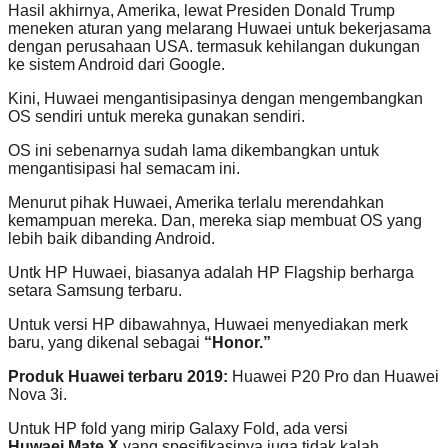
Hasil akhirnya, Amerika, lewat Presiden Donald Trump
meneken aturan yang melarang Huwaei untuk bekerjasama
dengan perusahaan USA. termasuk kehilangan dukungan
ke sistem Android dari Google.
Kini, Huwaei mengantisipasinya dengan mengembangkan
OS sendiri untuk mereka gunakan sendiri.
OS ini sebenarnya sudah lama dikembangkan untuk
mengantisipasi hal semacam ini.
Menurut pihak Huwaei, Amerika terlalu merendahkan
kemampuan mereka. Dan, mereka siap membuat OS yang
lebih baik dibanding Android.
Untk HP Huwaei, biasanya adalah HP Flagship berharga
setara Samsung terbaru.
Untuk versi HP dibawahnya, Huwaei menyediakan merk
baru, yang dikenal sebagai
“Honor.”
Produk Huawei terbaru 2019:
Huawei P20 Pro dan Huawei
Nova 3i.
Untuk HP fold yang mirip Galaxy Fold, ada versi
Huwaei
Mate X
yang spesifikasinya juga tidak kalah