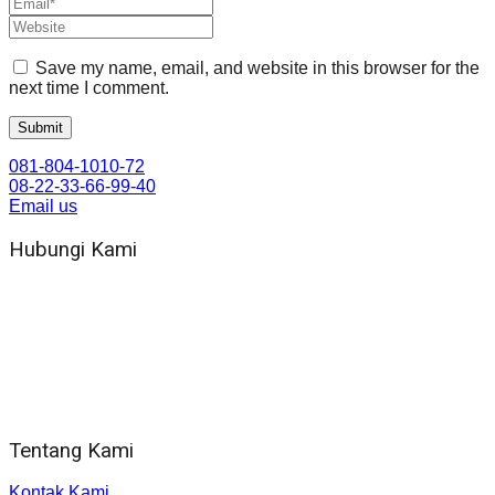
Save my name, email, and website in this browser for the
next time I comment.
081-804-1010-72
08-22-33-66-99-40
Email us
Hubungi Kami
WA 081 804 1010 72 (24 Jam)
Jam Kerja Kantor : 08.00–17.00 WIB
Alamat kantor
Jl. Gorongan 6 199B Condong Catur Kec. Depok, Kabupaten
Sleman, Daerah Istimewa Yogyakarta 55281
Tentang Kami
Kontak Kami