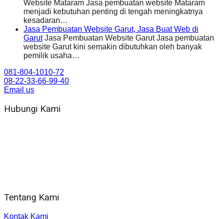
Website Mataram Jasa pembuatan website Mataram
menjadi kebutuhan penting di tengah meningkatnya
kesadaran…
Jasa Pembuatan Website Garut, Jasa Buat Web di
Garut
Jasa Pembuatan Website Garut Jasa pembuatan
website Garut kini semakin dibutuhkan oleh banyak
pemilik usaha…
081-804-1010-72
08-22-33-66-99-40
Email us
Hubungi Kami
WA 081 804 1010 72 (24 Jam)
Jam Kerja Kantor : 08.00–17.00 WIB
Alamat kantor
Jl. Gorongan 6 199B Condong Catur Kec. Depok, Kabupaten
Sleman, Daerah Istimewa Yogyakarta 55281
Tentang Kami
Kontak Kami