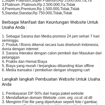
2,Super Platinum,Super Platinum,Rp 5.000.000,Ya,Ya
3,Platinum ,Platinum,Rp 2.500.000,Ya,Tidak
4,Premium,Premium,Rp 1.500.000,Tidak,Tidak
5,Standar,Standar,Rp 750.000,Tidak,Tidak
Berbagai Manfaat dan Keuntungan Website Untuk
Usaha Anda :
1. Sebagai Sarana dan Media promosi 24 jam sehari 7 hari
seminggu.
2. Produk / Bisnis dikenal secara luas diseluruh Indonesia,
dunia dengan internet
3. Sarana Interaksi dengan calon pembeli dan Masukan dari
pelanggan
4. Praktis dan Hemat Biaya
5. Biaya yang murah / terjangkau dibanding iklan offline
6. Media transaksi / pembelian dengan shopping cart
Langkah langkah Pembuatan Website Untuk Usaha
Anda
1. Pembayaran DP 50% dari harga paket website
2. Mendaftarkan domain Website .com .org .co.id .id dll
3. Mengirim File file yang diperlukan seperti foto / gambar,