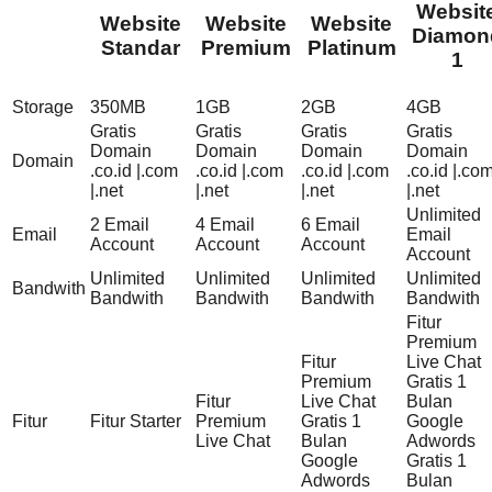
Websit
Website
Website
Website
Diamon
Standar
Premium
Platinum
1
Storage
350MB
1GB
2GB
4GB
Gratis
Gratis
Gratis
Gratis
Domain
Domain
Domain
Domain
Domain
.co.id |.com
.co.id |.com
.co.id |.com
.co.id |.co
|.net
|.net
|.net
|.net
Unlimited
2 Email
4 Email
6 Email
Email
Email
Account
Account
Account
Account
Unlimited
Unlimited
Unlimited
Unlimited
Bandwith
Bandwith
Bandwith
Bandwith
Bandwith
Fitur
Premium
Fitur
Live Chat
Premium
Gratis 1
Fitur
Live Chat
Bulan
Fitur
Fitur Starter
Premium
Gratis 1
Google
Live Chat
Bulan
Adwords
Google
Gratis 1
Adwords
Bulan