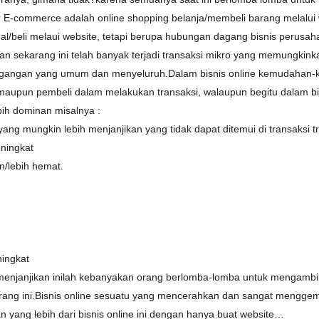
 E-commerce adalah online shopping belanja/membeli barang melalu
ual/beli melaui website, tetapi berupa hubungan dagang bisnis per
.Dan sekarang ini telah banyak terjadi transaksi mikro yang memungkin
dagangan yang umum dan menyeluruh.Dalam bisnis online kemudaha
maupun pembeli dalam melakukan transaksi, walaupun begitu dalam bi
bih dominan misalnya :
ng mungkin lebih menjanjikan yang tidak dapat ditemui di transaksi tr
ningkat
n/lebih hemat.
ningkat
 menjanjikan inilah kebanyakan orang berlomba-lomba untuk mengambi
ang ini.Bisnis online sesuatu yang mencerahkan dan sangat menggembi
yang lebih dari bisnis online ini dengan hanya buat website…