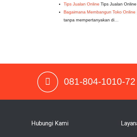
Tips Jualan Online
Tips Jualan Online
Bagaimana Membangun Toko Online -
tanpa mempertanyakan di…
081-804-1010-72
Hubungi Kami
Layan