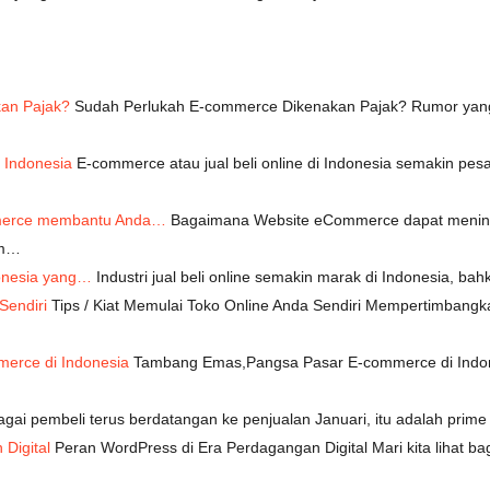
an Pajak?
Sudah Perlukah E-commerce Dikenakan Pajak? Rumor yang s
 Indonesia
E-commerce atau jual beli online di Indonesia semakin pes
mmerce membantu Anda…
Bagaimana Website eCommerce dapat meningka
am…
donesia yang…
Industri jual beli online semakin marak di Indonesia, b
Sendiri
Tips / Kiat Memulai Toko Online Anda Sendiri Mempertimbang
erce di Indonesia
Tambang Emas,Pangsa Pasar E-commerce di Indo
gai pembeli terus berdatangan ke penjualan Januari, itu adalah prim
Digital
Peran WordPress di Era Perdagangan Digital Mari kita liha