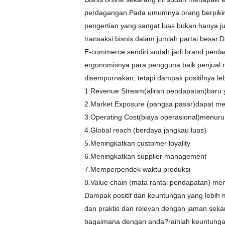
perdagangan.Pada umumnya orang berpikir
pengertian yang sangat luas bukan hanya j
transaksi bisnis dalam jumlah partai besar
E-commerce sendiri sudah jadi brand per
ergonomisnya para pengguna baik penjual 
disempurnakan, tetapi dampak positifnya le
1.Revenue Stream(aliran pendapatan)baru ya
2.Market Exposure (pangsa pasar)dapat me
3.Operating Cost(biaya operasional)menuru
4.Global reach (berdaya jangkau luas)
5.Meningkatkan customer loyality
6.Meningkatkan supplier management
7.Memperpendek waktu produksi
8.Value chain (mata rantai pendapatan) me
Dampak positif dan keuntungan yang lebih
dan praktis dan relevan dengan jaman sekar
bagaimana dengan anda?raihlah keuntungan 