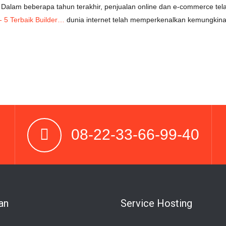
 Dalam beberapa tahun terakhir, penjualan online dan e-commerce te
 5 Terbaik Builder…
dunia internet telah memperkenalkan kemungkinan
08-22-33-66-99-40
an
Service Hosting