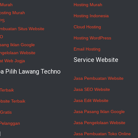
 Murah
Hosting Murah
osting Murah
Hosting Indonesia
PS
Cloud Hosting
mbuatan Situs Website
EO
Hosting WordPress
sang Iklan Google
Email Hosting
ngelolaan Website
Service Website
at Web Jogja
a Pilih Lawang Techno
Jasa Pembuatan Website
Jasa SEO Website
Terbaik
Jasa Edit Website
bsite Terbaik
Jasa Pasang Iklan Google
Gratis
Jasa Pengelolaan Website
Pelanggan
l
Jasa Pembuatan Toko Online