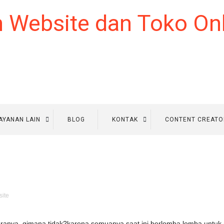
AYANAN LAIN
BLOG
KONTAK
CONTENT CREATO
ite
 eranya, gimana tidak?karena semuanya saat ini berlomba lomba untuk 