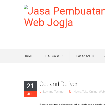
HOME
HARGA WEB
LAYANAN
L
Get and Deliver
21
Lawang Techno
News
,
Toko Online
,
Webs
JUL
Bisnis online sekarang ini sudah menapaki