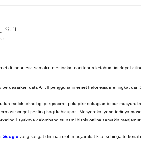
jikan
ite
net di Indonesia semakin meningkat dari tahun ketahun, ini dapat dilih
15 berdasarkan data APJII pengguna internet Indonesia meningkat dari
sudah melek teknologi,pergeseran pola pikir sebagian besar masyarak
nformasi sangat penting bagi kehidupan. Masyarakat yang tadinya mas
arketing.Layaknya gelombang tsunami bisnis online semakin menjamur,
.
ti
Google
yang sangat diminati oleh masyarakat kita, sehinga terkena