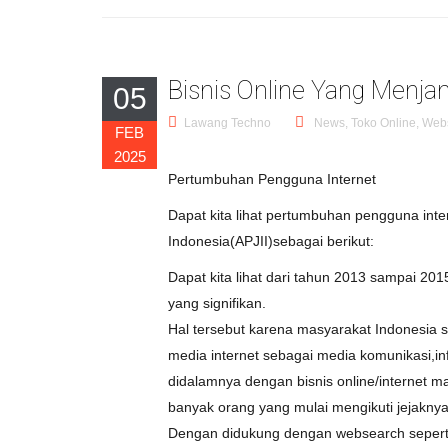
Bisnis Online Yang Menjan
05
Lawang Techno
News
,
Toko Online
,
Webs
FEB
2025
Pertumbuhan Pengguna Internet
Dapat kita lihat pertumbuhan pengguna inter
Indonesia(APJII)sebagai berikut:
Dapat kita lihat dari tahun 2013 sampai 20
yang signifikan.
Hal tersebut karena masyarakat Indonesia 
media internet sebagai media komunikasi,i
didalamnya dengan bisnis online/internet m
banyak orang yang mulai mengikuti jejaknya
Dengan didukung dengan websearch seper