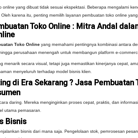
ko online yang dibuat tidak sesuai ekspektasi. Beberapa mengalami ken
. Oleh karena itu, penting memilih layanan pembuatan toko online ya
buatan Toko Online : Mitra Andal dala
line
buatan Toko Online
yang memahami pentingnya kombinasi antara desa
M hingga perusahaan menengah untuk membangun platform e-commerce 
 menarik secara visual, tetapi juga memastikan kinerjanya cepat, a
ahaman menyeluruh terhadap model bisnis klien.
ing di Era Sekarang ? Jasa Pembuatan 
nsumen
ara daring. Mereka menginginkan proses cepat, praktis, dan informasi 
nel utama pemasaran.
s Bisnis
njalankan bisnis dari mana saja. Pengelolaan stok, pemrosesan pesan