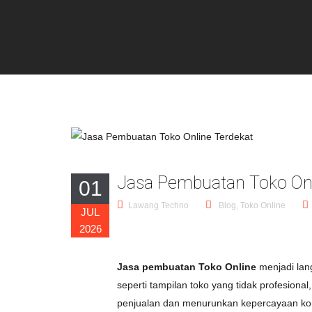
Jasa Pembuatan Toko Onl
01
Lawang Techno
Blog
,
Toko Online
JUL
2026
Jasa pembuatan Toko Online
menjadi lang
seperti tampilan toko yang tidak profesion
penjualan dan menurunkan kepercayaan k