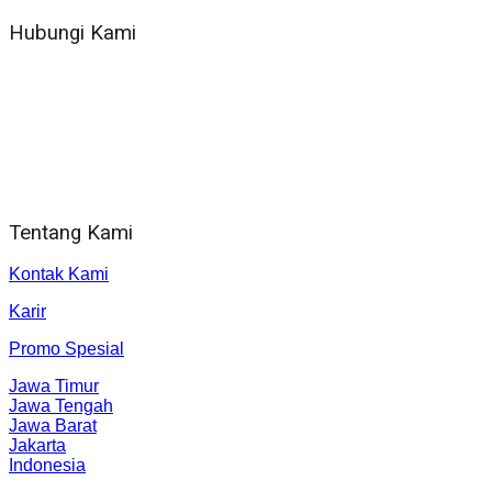
Hubungi Kami
WA 081 804 1010 72 (24 Jam)
Jam Kerja Kantor : 08.00–17.00 WIB
Alamat kantor
Jl. Gorongan 6 199B Condong Catur Kec. Depok, Kabupaten
Sleman, Daerah Istimewa Yogyakarta 55281
Tentang Kami
Kontak Kami
Karir
Promo Spesial
Jawa Timur
Jawa Tengah
Jawa Barat
Jakarta
Indonesia