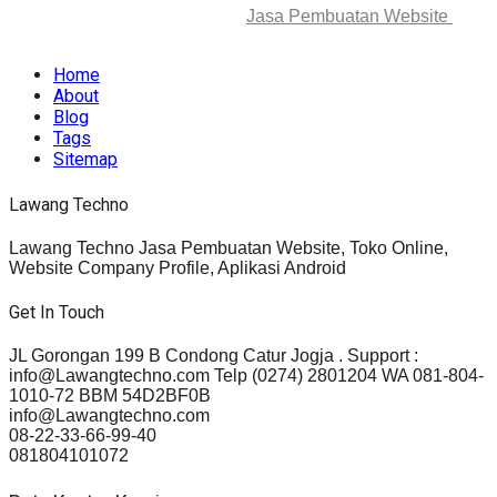
© 2025-2045 Lawang Techno
Jasa Pembuatan Website
. All
rights reserved.
Home
About
Blog
Tags
Sitemap
Lawang Techno
Lawang Techno Jasa Pembuatan Website, Toko Online,
Website Company Profile, Aplikasi Android
Get In Touch
JL Gorongan 199 B Condong Catur Jogja . Support :
info@Lawangtechno.com Telp (0274) 2801204 WA 081-804-
1010-72 BBM 54D2BF0B
info@Lawangtechno.com
08-22-33-66-99-40
081804101072