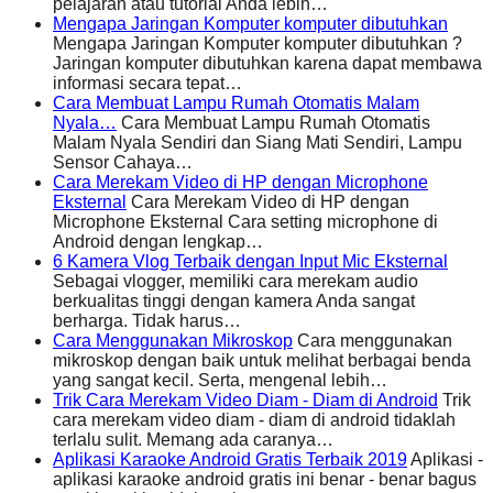
pelajaran atau tutorial Anda lebih…
Mengapa Jaringan Komputer komputer dibutuhkan
Mengapa Jaringan Komputer komputer dibutuhkan ?
Jaringan komputer dibutuhkan karena dapat membawa
informasi secara tepat…
Cara Membuat Lampu Rumah Otomatis Malam
Nyala…
Cara Membuat Lampu Rumah Otomatis
Malam Nyala Sendiri dan Siang Mati Sendiri, Lampu
Sensor Cahaya…
Cara Merekam Video di HP dengan Microphone
Eksternal
Cara Merekam Video di HP dengan
Microphone Eksternal Cara setting microphone di
Android dengan lengkap…
6 Kamera Vlog Terbaik dengan Input Mic Eksternal
Sebagai vlogger, memiliki cara merekam audio
berkualitas tinggi dengan kamera Anda sangat
berharga. Tidak harus…
Cara Menggunakan Mikroskop
Cara menggunakan
mikroskop dengan baik untuk melihat berbagai benda
yang sangat kecil. Serta, mengenal lebih…
Trik Cara Merekam Video Diam - Diam di Android
Trik
cara merekam video diam - diam di android tidaklah
terlalu sulit. Memang ada caranya…
Aplikasi Karaoke Android Gratis Terbaik 2019
Aplikasi -
aplikasi karaoke android gratis ini benar - benar bagus