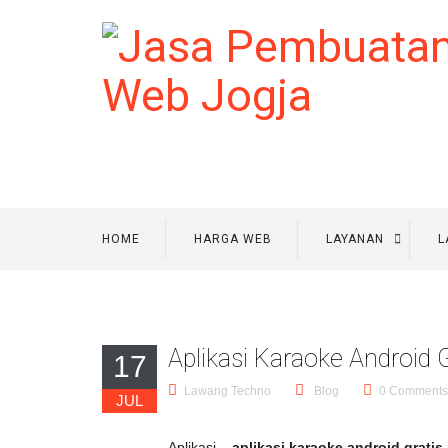
HOME
HARGA WEB
LAYANAN
L
Aplikasi Karaoke Android 
17
Lawang Techno
Blog
0 Comments
JUL
Aplikasi –
aplikasi karaoke android gratis