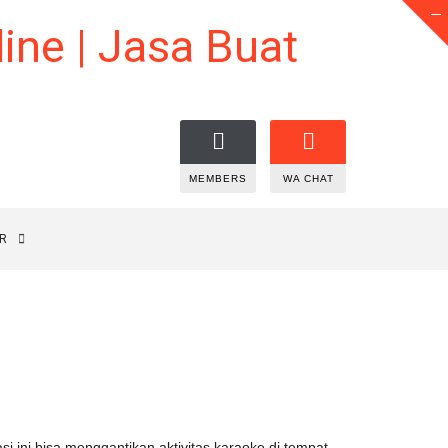
MEMBERS
WA CHAT
R
i ini bisa menggantikan aktivitas karaoke di tempat