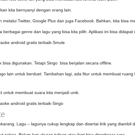
an kita bernyanyi dengan orang lain.
an melalui Twitter, Google Plus dan juga Facebook. Bahkan, kita bisa 
berbagai genre dan lagu yang bisa kita pilih. Aplikasi ini bisa didapat 
k bisa digunakan. Tetapi Singo bisa berjalan secara offline.
ngo lain untuk berduet. Tambahan lagi, ada fitur untuk membuat ruang 
fect untuk membuat suara kita menjadi unik.
ke
sekarang. Lagu – lagunya cukup lengkap dan disertai lirik yang diambil 
ut selera. Belum lagi ukuran tulisan atau font bisa diperbesar juga.