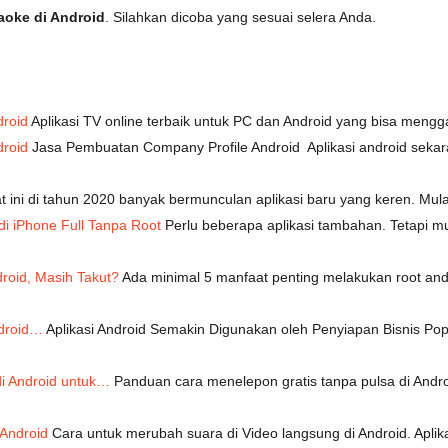
raoke di Android
. Silahkan dicoba yang sesuai selera Anda.
droid
Aplikasi TV online terbaik untuk PC dan Android yang bisa meng
roid
Jasa Pembuatan Company Profile Android Aplikasi android sekara
t ini di tahun 2020 banyak bermunculan aplikasi baru yang keren. M
di iPhone Full Tanpa Root
Perlu beberapa aplikasi tambahan. Tetapi m
droid, Masih Takut?
Ada minimal 5 manfaat penting melakukan root an
ndroid…
Aplikasi Android Semakin Digunakan oleh Penyiapan Bisnis Po
di Android untuk…
Panduan cara menelepon gratis tanpa pulsa di Andro
Android
Cara untuk merubah suara di Video langsung di Android. Apli