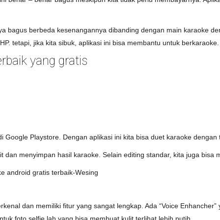
ya bagus berbeda kesenangannya dibanding dengan main karaoke deng
. tetapi, jika kita sibuk, aplikasi ini bisa membantu untuk berkaraoke.
erbaik yang gratis
 di Google Playstore. Dengan aplikasi ini kita bisa duet karaoke denga
it dan menyimpan hasil karaoke. Selain editing standar, kita juga bi
erkenal dan memiliki fitur yang sangat lengkap. Ada “Voice Enhancher”
tuk foto selfie lah yang bisa membuat kulit terlihat lebih putih.