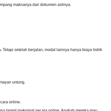
impang maknanya dari dokumen aslinya.
tapi setelah berjalan, modal lainnya hanya biaya listrik
umayan untung.
cara online.
bisa tampil maksimal secara online. Apakah mereka mau