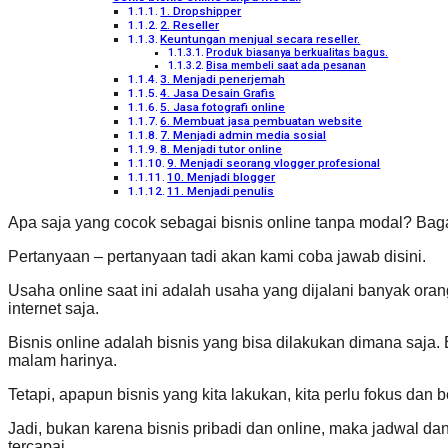
1. Dropshipper
2. Reseller
Keuntungan menjual secara reseller.
Produk biasanya berkualitas bagus.
Bisa membeli saat ada pesanan
3. Menjadi penerjemah
4. Jasa Desain Grafis
5. Jasa fotografi online
6. Membuat jasa pembuatan website
7. Menjadi admin media sosial
8. Menjadi tutor online
9. Menjadi seorang vlogger profesional
10. Menjadi blogger
11. Menjadi penulis
Apa saja yang cocok sebagai bisnis online tanpa modal? Ba
Pertanyaan – pertanyaan tadi akan kami coba jawab disini.
Usaha online saat ini adalah usaha yang dijalani banyak o
internet saja.
Bisnis online adalah bisnis yang bisa dilakukan dimana saja. B
malam harinya.
Tetapi, apapun bisnis yang kita lakukan, kita perlu fokus dan
Jadi, bukan karena bisnis pribadi dan online, maka jadwal d
tercapai.