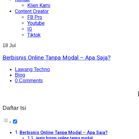
Klien Kami
Content Creator
FB Pro
Youtube
IG
Tiktok
18
Jul
Berbisnis Online Tanpa Modal – Apa Saja?
Lawang Techno
Blog
0 Comments
Daftar Isi
Berbisnis Online Tanpa Modal – Apa Saja?
Jenis bisnis online tanpa modal: