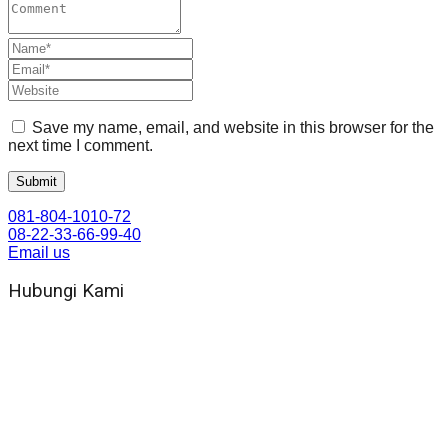
Save my name, email, and website in this browser for the
next time I comment.
081-804-1010-72
08-22-33-66-99-40
Email us
Hubungi Kami
WA 081 804 1010 72 (24 Jam)
Jam Kerja Kantor : 08.00–17.00 WIB
Alamat kantor
Jl. Gorongan 6 199B Condong Catur Kec. Depok, Kabupaten
Sleman, Daerah Istimewa Yogyakarta 55281