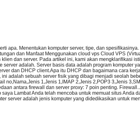
erti apa. Menentukan komputer server, tipe, dan spesifikasin
ungan dan Manfaat Menggunakan cloud vps Cloud VPS (Virtual
ah klien dan server. Pada artikel ini, kami akan mengklarifikasi is
e server adalah. Server basis data adalah program komputer 
rver dan DHCP client.Apa itu DHCP dan bagaimana cara kerj
di, ini adalah sebuah server fisik yang dibagi menjadi seolah be
ail no,Nama,Jenis 1,Jenis 1,IMAP 2,Jenis 2,POP3 3,Jenis 3,
daan antara firewall dan server proxy: 7 poin penting. Firewall
 saya Lambat Anda telah mencoba untuk memuat situs Anda 
uter server adalah jenis komputer yang didedikasikan untuk 