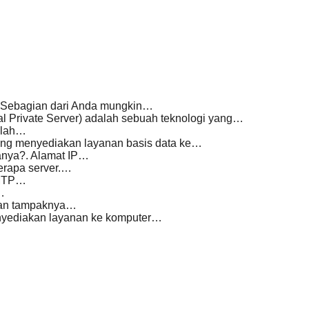
ya. Sebagian dari Anda mungkin…
 Private Server) adalah sebuah teknologi yang…
tilah…
yang menyediakan layanan basis data ke…
anya?. Alamat IP…
berapa server.…
SMTP…
…
dan tampaknya…
menyediakan layanan ke komputer…