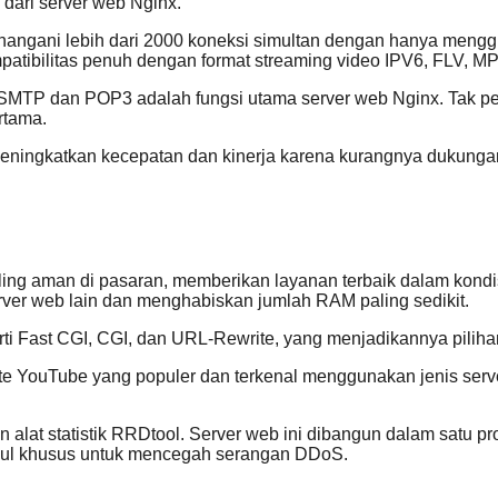
dari server web Nginx.
nangani lebih dari 2000 koneksi simultan dengan hanya menggu
tibilitas penuh dengan format streaming video IPV6, FLV, MP
MTP dan POP3 adalah fungsi utama server web Nginx. Tak per
rtama.
eningkatkan kecepatan dan kinerja karena kurangnya dukunga
ing aman di pasaran, memberikan layanan terbaik dalam kondisi k
er web lain dan menghabiskan jumlah RAM paling sedikit.
erti Fast CGI, CGI, dan URL-Rewrite, yang menjadikannya pilihan 
 YouTube yang populer dan terkenal menggunakan jenis server 
alat statistik RRDtool. Server web ini dibangun dalam satu p
dul khusus untuk mencegah serangan DDoS.