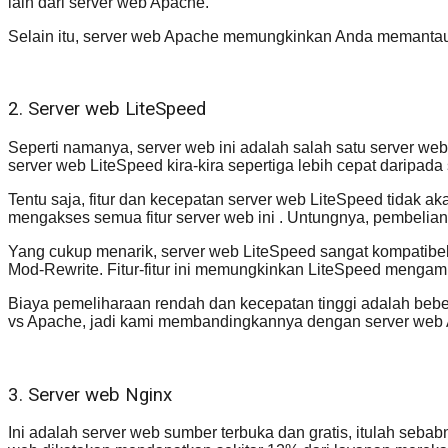
lain dari server web Apache.
Selain itu, server web Apache memungkinkan Anda memantau 
2. Server web LiteSpeed
Seperti namanya, server web ini adalah salah satu server w
server web LiteSpeed kira-kira sepertiga lebih cepat daripada
Tentu saja, fitur dan kecepatan server web LiteSpeed tidak ak
mengakses semua fitur server web ini . Untungnya, pembelianny
Yang cukup menarik, server web LiteSpeed sangat kompatibel 
Mod-Rewrite. Fitur-fitur ini memungkinkan LiteSpeed mengamb
Biaya pemeliharaan rendah dan kecepatan tinggi adalah beber
vs Apache, jadi kami membandingkannya dengan server web 
3. Server web Nginx
Ini adalah server web sumber terbuka dan gratis, itulah seb