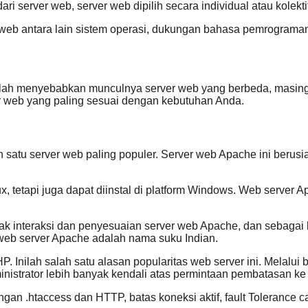
 server web, server web dipilih secara individual atau kolektif
er web antara lain sistem operasi, dukungan bahasa pemrogram
elah menyebabkan munculnya server web yang berbeda, masin
 web yang paling sesuai dengan kebutuhan Anda.
satu server web paling populer. Server web Apache ini berusia le
, tetapi juga dapat diinstal di platform Windows. Web server A
yak interaksi dan penyesuaian server web Apache, dan sebaga
 web server Apache adalah nama suku Indian.
. Inilah salah satu alasan popularitas web server ini. Mela
nistrator lebih banyak kendali atas permintaan pembatasan ke 
gan .htaccess dan HTTP, batas koneksi aktif, fault Tolerance ca