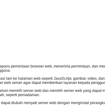
erespons permintaan browser web, menerima permintaan, dan m
gguna.
i lain ke halaman web seperti JavaScript, gambar, video, dan 
ri web server agar dapat memberikan layanan kepada penggu
belum memilih server web dan memilih server web yang dapa
ah, seperti pemadaman.
pat diubah menjadi server web dengan menginstal perangkat l