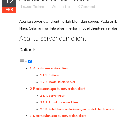
12
Lawang Techno
Web Hosting
0 Comments
FEB
Apa itu server
dan client. Istilah klien dan server. Pada art
klien. Selanjutnya, kita akan melihat model client-server
Apa itu server
dan client
Daftar Isi
Apa itu server dan client
1. Definisi
2. Model klien-server
Penjelasan apa itu server dan client
1. Server klien
2. Protokol server klien
3. Kelebihan dan kekurangan model client-server
Kesimpulan apa itu server dan client