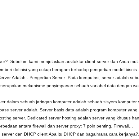
erver?. Sebelum kami menjelaskan arsitektur client-server dan Anda m
beri definisi yang cukup beragam terhadap pengertian model bisnis.
erver Adalah - Pengertian Server: Pada komputasi, server adalah se
erupakan mekanisme penyimpanan sebuah variabel data dengan waktu 
erver dalam sebuah jaringan komputer adalah sebuah sisyem komputer
base server adalah. Server basis data adalah program komputer yan
hosting server. Dedicated server hosting adalah server yang khusus h
erbedaan antara firewall dan server proxy: 7 poin penting. Firewall…
 server dan DHCP client.Apa itu DHCP dan bagaimana cara kerjanya?