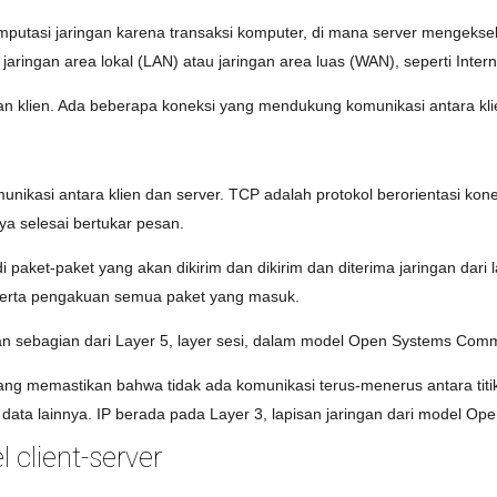
komputasi jaringan karena transaksi komputer, di mana server mengeksek
 jaringan area lokal (LAN) atau jaringan area luas (WAN), seperti Intern
n klien. Ada beberapa koneksi yang mendukung komunikasi antara klie
kasi antara klien dan server. TCP adalah protokol berorientasi konek
a selesai bertukar pesan.
 paket-paket yang akan dikirim dan dikirim dan diterima jaringan dari l
 serta pengakuan semua paket yang masuk.
an sebagian dari Layer 5, layer sesi, dalam model Open Systems Comm
ng memastikan bahwa tidak ada komunikasi terus-menerus antara titik 
it data lainnya. IP berada pada Layer 3, lapisan jaringan dari model Op
 client-server