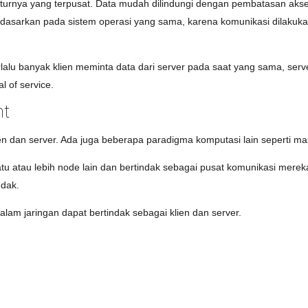
ekturnya yang terpusat. Data mudah dilindungi dengan pembatasan akse
r didasarkan pada sistem operasi yang sama, karena komunikasi dilakuk
lalu banyak klien meminta data dari server pada saat yang sama, serve
 of service.
nt
klien dan server. Ada juga beberapa paradigma komputasi lain seperti m
u atau lebih node lain dan bertindak sebagai pusat komunikasi mereka
udak.
 dalam jaringan dapat bertindak sebagai klien dan server.