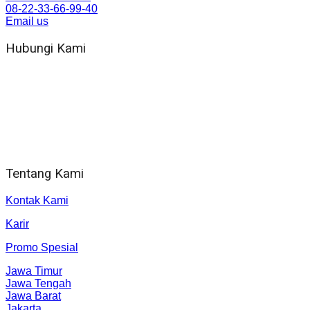
08-22-33-66-99-40
Email us
Hubungi Kami
WA 081 804 1010 72 (24 Jam)
Jam Kerja Kantor : 08.00–17.00 WIB
Alamat kantor
Jl. Gorongan 6 199B Condong Catur Kec. Depok, Kabupaten
Sleman, Daerah Istimewa Yogyakarta 55281
Tentang Kami
Kontak Kami
Karir
Promo Spesial
Jawa Timur
Jawa Tengah
Jawa Barat
Jakarta