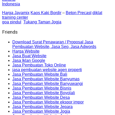
Indonesia
Harga Jayamix
Kaos Kaki Bordir
–
Beton Precast
diklat
training center
goa pindul
Tukang Taman Jogja
Friends
Download Surat Penawaran / Proposal Jasa
Pembuatan Website, Jasa Seo, Jasa Adwords
Harga Website
Jasa Buat Website
Jasa Iklan Google
Jasa Pembuatan Toko Online
jasa pembuatan website agen properti
Jasa Pembuatan Website Bali
Jasa Pembuatan Website Banyumas
Jasa Pembuatan Website Banyuwangi
Jasa Pembuatan Website Bisnis
Jasa Pembuatan Website Boyolali
Jasa Pembuatan Website Desa
Jasa Pembuatan Website ekspor impor
Jasa Pembuatan Website Jepara
Jasa Pembuatan Website Jogja