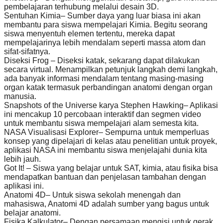
pembelajaran terhubung melalui desain 3D.
Sentuhan Kimia– Sumber daya yang luar biasa ini akan
membantu para siswa mempelajari Kimia. Begitu seorang
siswa menyentuh elemen tertentu, mereka dapat
mempelajarinya lebih mendalam seperti massa atom dan
sifat-sifatnya.
Diseksi Frog – Diseksi katak, sekarang dapat dilakukan
secara virtual. Menampilkan petunjuk langkah demi langkah,
ada banyak informasi mendalam tentang masing-masing
organ katak termasuk perbandingan anatomi dengan organ
manusia.
Snapshots of the Universe karya Stephen Hawking– Aplikasi
ini mencakup 10 percobaan interaktif dan segmen video
untuk membantu siswa mempelajari alam semesta kita.
NASA Visualisasi Explorer– Sempurna untuk memperluas
konsep yang dipelajari di kelas atau penelitian untuk proyek,
aplikasi NASA ini membantu siswa menjelajahi dunia kita
lebih jauh.
Got It! – Siswa yang belajar untuk SAT, kimia, atau fisika bisa
mendapatkan bantuan dan penjelasan tambahan dengan
aplikasi ini.
Anatomi 4D– Untuk siswa sekolah menengah dan
mahasiswa, Anatomi 4D adalah sumber yang bagus untuk
belajar anatomi.
Fisika Kalkulator– Dengan persamaan mengisi untuk gerak,