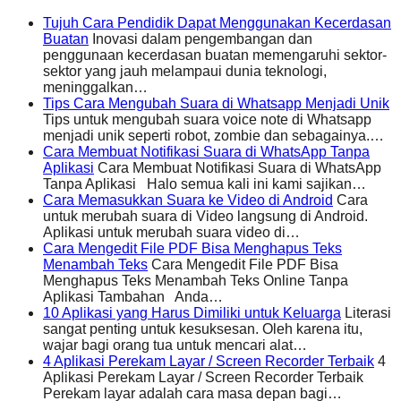
Tujuh Cara Pendidik Dapat Menggunakan Kecerdasan
Buatan
Inovasi dalam pengembangan dan
penggunaan kecerdasan buatan memengaruhi sektor-
sektor yang jauh melampaui dunia teknologi,
meninggalkan…
Tips Cara Mengubah Suara di Whatsapp Menjadi Unik
Tips untuk mengubah suara voice note di Whatsapp
menjadi unik seperti robot, zombie dan sebagainya.…
Cara Membuat Notifikasi Suara di WhatsApp Tanpa
Aplikasi
Cara Membuat Notifikasi Suara di WhatsApp
Tanpa Aplikasi Halo semua kali ini kami sajikan…
Cara Memasukkan Suara ke Video di Android
Cara
untuk merubah suara di Video langsung di Android.
Aplikasi untuk merubah suara video di…
Cara Mengedit File PDF Bisa Menghapus Teks
Menambah Teks
Cara Mengedit File PDF Bisa
Menghapus Teks Menambah Teks Online Tanpa
Aplikasi Tambahan Anda…
10 Aplikasi yang Harus Dimiliki untuk Keluarga
Literasi
sangat penting untuk kesuksesan. Oleh karena itu,
wajar bagi orang tua untuk mencari alat…
4 Aplikasi Perekam Layar / Screen Recorder Terbaik
4
Aplikasi Perekam Layar / Screen Recorder Terbaik
Perekam layar adalah cara masa depan bagi…