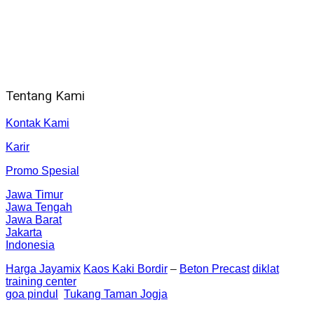
Jam Kerja Kantor : 08.00–17.00 WIB
Alamat kantor
Jl. Gorongan 6 199B Condong Catur Kec. Depok, Kabupaten
Sleman, Daerah Istimewa Yogyakarta 55281
Tentang Kami
Kontak Kami
Karir
Promo Spesial
Jawa Timur
Jawa Tengah
Jawa Barat
Jakarta
Indonesia
Harga Jayamix
Kaos Kaki Bordir
–
Beton Precast
diklat
training center
goa pindul
Tukang Taman Jogja