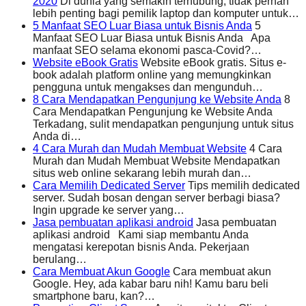
2020
Di dunia yang semakin terhubung, tidak pernah
lebih penting bagi pemilik laptop dan komputer untuk…
5 Manfaat SEO Luar Biasa untuk Bisnis Anda
5
Manfaat SEO Luar Biasa untuk Bisnis Anda Apa
manfaat SEO selama ekonomi pasca-Covid?…
Website eBook Gratis
Website eBook gratis. Situs e-
book adalah platform online yang memungkinkan
pengguna untuk mengakses dan mengunduh…
8 Cara Mendapatkan Pengunjung ke Website Anda
8
Cara Mendapatkan Pengunjung ke Website Anda
Terkadang, sulit mendapatkan pengunjung untuk situs
Anda di…
4 Cara Murah dan Mudah Membuat Website
4 Cara
Murah dan Mudah Membuat Website Mendapatkan
situs web online sekarang lebih murah dan…
Cara Memilih Dedicated Server
Tips memilih dedicated
server. Sudah bosan dengan server berbagi biasa?
Ingin upgrade ke server yang…
Jasa pembuatan aplikasi android
Jasa pembuatan
aplikasi android Kami siap membantu Anda
mengatasi kerepotan bisnis Anda. Pekerjaan
berulang…
Cara Membuat Akun Google
Cara membuat akun
Google. Hey, ada kabar baru nih! Kamu baru beli
smartphone baru, kan?…