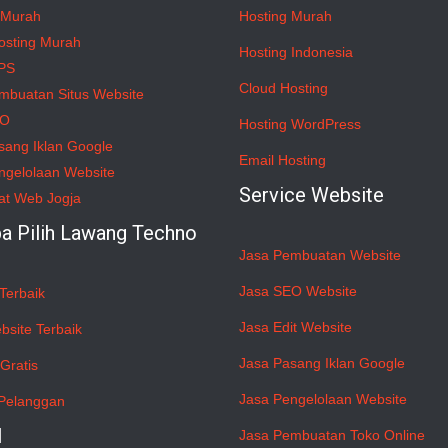
 Murah
Hosting Murah
osting Murah
Hosting Indonesia
PS
Cloud Hosting
mbuatan Situs Website
EO
Hosting WordPress
sang Iklan Google
Email Hosting
ngelolaan Website
Service Website
at Web Jogja
a Pilih Lawang Techno
Jasa Pembuatan Website
Jasa SEO Website
Terbaik
Jasa Edit Website
bsite Terbaik
Jasa Pasang Iklan Google
Gratis
Jasa Pengelolaan Website
Pelanggan
l
Jasa Pembuatan Toko Online