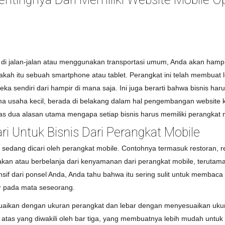
da di jalan-jalan atau menggunakan transportasi umum, Anda akan h
kah itu sebuah smartphone atau tablet. Perangkat ini telah membuat 
eka sendiri dari hampir di mana saja. Ini juga berarti bahwa bisnis
ama usaha kecil, berada di belakang dalam hal pengembangan website k
uas dua alasan utama mengapa setiap bisnis harus memiliki perangkat 
ri Untuk Bisnis Dari Perangkat Mobile
k sedang dicari oleh perangkat mobile. Contohnya termasuk restoran, 
kan atau berbelanja dari kenyamanan dari perangkat mobile, terutama
if dari ponsel Anda, Anda tahu bahwa itu sering sulit untuk membaca 
 pada mata seseorang.
suaikan dengan ukuran perangkat dan lebar dengan menyesuaikan uku
n atas yang diwakili oleh bar tiga, yang membuatnya lebih mudah unt