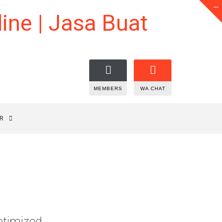
MEMBERS
WA CHAT
R
ptimized