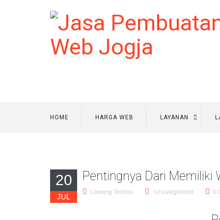
HOME
HARGA WEB
LAYANAN
L
Pentingnya Dari Memiliki
20
Lawang Techno
Uncategorized
0 
JUL
P