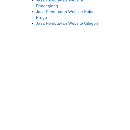
Pandeglang
Jasa Pembuatan Website Kulon
Progo
Jasa Pembuatan Website Cilegon