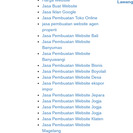
Lawang
Jasa Buat Website
Jasa Iklan Google
Jasa Pembuatan Toko Online
jasa pembuatan website agen
properti
Jasa Pembuatan Website Bali
Jasa Pembuatan Website
Banyumas
Jasa Pembuatan Website
Banyuwangi
Jasa Pembuatan Website Bisnis
Jasa Pembuatan Website Boyolali
Jasa Pembuatan Website Desa
Jasa Pembuatan Website ekspor
impor
Jasa Pembuatan Website Jepara
Jasa Pembuatan Website Jogja
Jasa Pembuatan Website Jogja
Jasa Pembuatan Website Jogja
Jasa Pembuatan Website Klaten
Jasa Pembuatan Website
Magelang