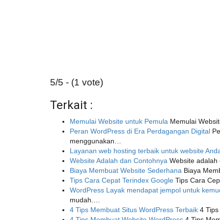
5/5 - (1 vote)
Terkait :
Memulai Website untuk Pemula
Memulai Website
Peran WordPress di Era Perdagangan Digital
Pe
menggunakan…
Layanan web hosting terbaik untuk website And
Website Adalah dan Contohnya
Website adalah 
Biaya Membuat Website Sederhana
Biaya Membu
Tips Cara Cepat Terindex Google
Tips Cara Cepa
WordPress Layak mendapat jempol untuk kemud
mudah.…
4 Tips Membuat Situs WordPress Terbaik
4 Tips
4 Tips Membuat Website WordPress
4 Tips Mem