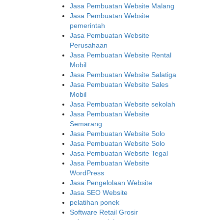
Jasa Pembuatan Website Malang
Jasa Pembuatan Website
pemerintah
Jasa Pembuatan Website
Perusahaan
Jasa Pembuatan Website Rental
Mobil
Jasa Pembuatan Website Salatiga
Jasa Pembuatan Website Sales
Mobil
Jasa Pembuatan Website sekolah
Jasa Pembuatan Website
Semarang
Jasa Pembuatan Website Solo
Jasa Pembuatan Website Solo
Jasa Pembuatan Website Tegal
Jasa Pembuatan Website
WordPress
Jasa Pengelolaan Website
Jasa SEO Website
pelatihan ponek
Software Retail Grosir