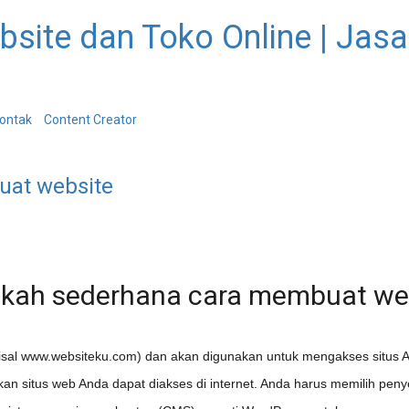
ontak
Content Creator
uat website
kah sederhana cara membuat we
misal www.websiteku.com) dan akan digunakan untuk mengakses situs 
an situs web Anda dapat diakses di internet. Anda harus memilih peny