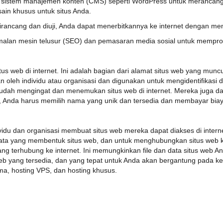
sistem manajemen konten (CMS) seperti WordPress untuk merancang 
n khusus untuk situs Anda.
dirancang dan diuji, Anda dapat menerbitkannya ke internet dengan me
malan mesin telusur (SEO) dan pemasaran media sosial untuk mempr
us web di internet. Ini adalah bagian dari alamat situs web yang mun
n oleh individu atau organisasi dan digunakan untuk mengidentifikasi
ah mengingat dan menemukan situs web di internet. Mereka juga da
n, Anda harus memilih nama yang unik dan tersedia dan membayar bia
du dan organisasi membuat situs web mereka dapat diakses di intern
ata yang membentuk situs web, dan untuk menghubungkan situs web ke
 terhubung ke internet. Ini memungkinkan file dan data situs web Anda
 web yang tersedia, dan yang tepat untuk Anda akan bergantung pada k
a, hosting VPS, dan hosting khusus.