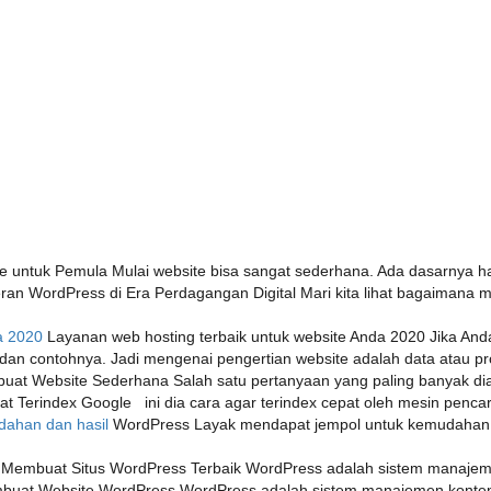
 untuk Pemula Mulai website bisa sangat sederhana. Ada dasarnya
ran WordPress di Era Perdagangan Digital Mari kita lihat bagaima
a 2020
Layanan web hosting terbaik untuk website Anda 2020 Jika An
dan contohnya. Jadi mengenai pengertian website adalah data atau p
at Website Sederhana Salah satu pertanyaan yang paling banyak dia
t Terindex Google ini dia cara agar terindex cepat oleh mesin penca
ahan dan hasil
WordPress Layak mendapat jempol untuk kemudahan 
 Membuat Situs WordPress Terbaik WordPress adalah sistem manaj
buat Website WordPress WordPress adalah sistem manajemen konte