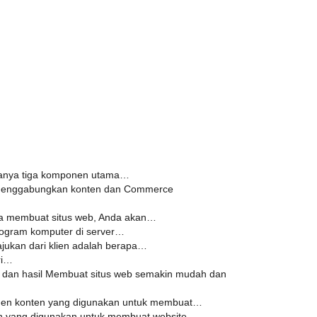
 hanya tiga komponen utama…
na menggabungkan konten dan Commerce
da membuat situs web, Anda akan…
rogram komputer di server…
jukan dari klien adalah berapa…
ri…
dan hasil Membuat situs web semakin mudah dan
emen konten yang digunakan untuk membuat…
n yang digunakan untuk membuat website…