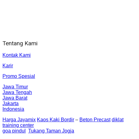
Jam Kerja Kantor : 08.00–17.00 WIB
Alamat kantor
Jl. Gorongan 6 199B Condong Catur Kec. Depok, Kabupaten
Sleman, Daerah Istimewa Yogyakarta 55281
Tentang Kami
Kontak Kami
Karir
Promo Spesial
Jawa Timur
Jawa Tengah
Jawa Barat
Jakarta
Indonesia
Harga Jayamix
Kaos Kaki Bordir
–
Beton Precast
diklat
training center
goa pindul
Tukang Taman Jogja