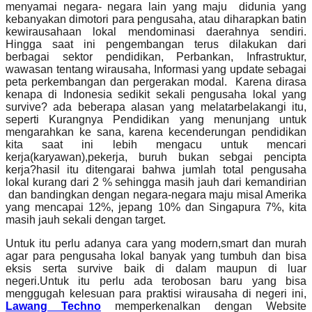
menyamai negara- negara lain yang maju didunia yang
kebanyakan dimotori para pengusaha, atau diharapkan batin
kewirausahaan lokal mendominasi daerahnya sendiri.
Hingga saat ini pengembangan terus dilakukan dari
berbagai sektor pendidikan, Perbankan, Infrastruktur,
wawasan tentang wirausaha, Informasi yang update sebagai
peta perkembangan dan pergerakan modal. Karena dirasa
kenapa di Indonesia sedikit sekali pengusaha lokal yang
survive? ada beberapa alasan yang melatarbelakangi itu,
seperti Kurangnya Pendidikan yang menunjang untuk
mengarahkan ke sana, karena kecenderungan pendidikan
kita saat ini lebih mengacu untuk mencari
kerja(karyawan),pekerja, buruh bukan sebgai pencipta
kerja?hasil itu ditengarai bahwa jumlah total pengusaha
lokal kurang dari 2 % sehingga masih jauh dari kemandirian
dan bandingkan dengan negara-negara maju misal Amerika
yang mencapai 12%, jepang 10% dan Singapura 7%, kita
masih jauh sekali dengan target.
Untuk itu perlu adanya cara yang modern,smart dan murah
agar para pengusaha lokal banyak yang tumbuh dan bisa
eksis serta survive baik di dalam maupun di luar
negeri.Untuk itu perlu ada terobosan baru yang bisa
menggugah kelesuan para praktisi wirausaha di negeri ini,
Lawang Techno
memperkenalkan dengan Website