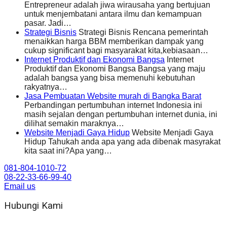
Entrepreneur adalah jiwa wirausaha yang bertujuan
untuk menjembatani antara ilmu dan kemampuan
pasar. Jadi…
Strategi Bisnis
Strategi Bisnis Rencana pemerintah
menaikkan harga BBM memberikan dampak yang
cukup significant bagi masyarakat kita,kebiasaan…
Internet Produktif dan Ekonomi Bangsa
Internet
Produktif dan Ekonomi Bangsa Bangsa yang maju
adalah bangsa yang bisa memenuhi kebutuhan
rakyatnya…
Jasa Pembuatan Website murah di Bangka Barat
Perbandingan pertumbuhan internet Indonesia ini
masih sejalan dengan pertumbuhan internet dunia, ini
dilihat semakin maraknya…
Website Menjadi Gaya Hidup
Website Menjadi Gaya
Hidup Tahukah anda apa yang ada dibenak masyrakat
kita saat ini?Apa yang…
081-804-1010-72
08-22-33-66-99-40
Email us
Hubungi Kami
WA 081 804 1010 72 (24 Jam)