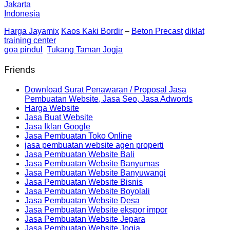
Jakarta
Indonesia
Harga Jayamix
Kaos Kaki Bordir
–
Beton Precast
diklat
training center
goa pindul
Tukang Taman Jogja
Friends
Download Surat Penawaran / Proposal Jasa
Pembuatan Website, Jasa Seo, Jasa Adwords
Harga Website
Jasa Buat Website
Jasa Iklan Google
Jasa Pembuatan Toko Online
jasa pembuatan website agen properti
Jasa Pembuatan Website Bali
Jasa Pembuatan Website Banyumas
Jasa Pembuatan Website Banyuwangi
Jasa Pembuatan Website Bisnis
Jasa Pembuatan Website Boyolali
Jasa Pembuatan Website Desa
Jasa Pembuatan Website ekspor impor
Jasa Pembuatan Website Jepara
Jasa Pembuatan Website Jogja