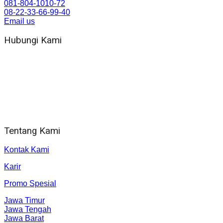
081-804-1010-72
08-22-33-66-99-40
Email us
Hubungi Kami
WA 081 804 1010 72 (24 Jam)
Jam Kerja Kantor : 08.00–17.00 WIB
Alamat kantor
Jl. Gorongan 6 199B Condong Catur Kec. Depok, Kabupaten
Sleman, Daerah Istimewa Yogyakarta 55281
Tentang Kami
Kontak Kami
Karir
Promo Spesial
Jawa Timur
Jawa Tengah
Jawa Barat