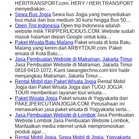
HERITRANSPORT.com. HERY / HERI TRANSPORT
menyediakan…
Sewa Bus Jogja
Sewa bus Jogja yang menyediakan
bus mulai dari bus medium 30 kursi hingga Bus 50…
Open Trip Indonesia
Open trip Indonesia adalah
website milik TRIPPERLICIOUS.COM. Website sudah
masuk halaman depan Google untuk kata…
Paket Wisata Batu Malang
Paket wisata di kota Batu,
Malang yang keren dari ARBYTOUR.com. Paket
wisata di Kota Batu,…
Jasa Pembuatan Website di Matraman, Jakarta Timur
Jasa Pembuatan Website di Matraman, Jakarta Timur
0818-0410-1072. Kami lawangtechno.com kini hadir
menjangkau Matraman, Jakarta Timur…
Rental Mobil dan Paket Wisata Jogja
Rental Mobil
Jogja dan Paket Wisata Jogja dari TUGU JOGJA
TOUR memberikan layanan tour wisata…
Paket Wisata Jogja
Paket wisata di Yogyakarta dari
PAKEJPERCUTIANJOGJA.COM. Perusahaan ini
menawarkan jasa paket wisata di Yogyakarta serta…
Jasa Pembuatan Website di Lombok
Jasa Pembuatan
Website Lombok Jasa Pembuatan Website Lombok,
Manfaatkan media internet untuk mempromosikan
produk agar…
Rental Mobil Jogja, Sewa Mobil di Jogja, Yogyakarta