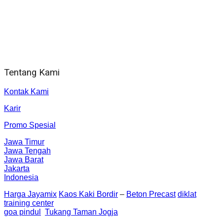
WA 081 804 1010 72 (24 Jam)
Jam Kerja Kantor : 08.00–17.00 WIB
Alamat kantor
Jl. Gorongan 6 199B Condong Catur Kec. Depok, Kabupaten
Sleman, Daerah Istimewa Yogyakarta 55281
Tentang Kami
Kontak Kami
Karir
Promo Spesial
Jawa Timur
Jawa Tengah
Jawa Barat
Jakarta
Indonesia
Harga Jayamix
Kaos Kaki Bordir
–
Beton Precast
diklat
training center
goa pindul
Tukang Taman Jogja