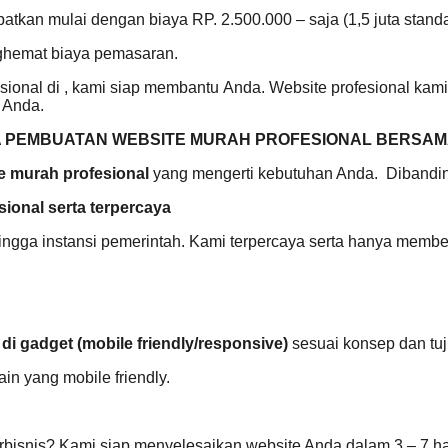
tkan mulai dengan biaya RP. 2.500.000 – saja (1,5 juta standa
nghemat biaya pemasaran.
onal di , kami siap membantu Anda. Website profesional kami t
 Anda.
 PEMBUATAN WEBSITE MURAH PROFESIONAL BERSAM
e murah profesional
yang mengerti kebutuhan Anda. Dibanding
ional serta
terpercaya
ingga instansi pemerintah. Kami terpercaya serta hanya member
 di gadget (mobile
friendly/responsive)
sesuai konsep dan tu
n yang mobile friendly.
snis? Kami siap menyelesaikan website Anda dalam 3 – 7 har