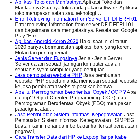
Aplikasi Toko dan Manfaatnya
Aplikasi Toko dan
Manfaatnya Saatnya toko anda pakai software, Aplikasi
toko merupakan salah satu teknologi…
Error Retrieving Information from Server DF DFERH 01
Error retrieving information from server DF DFERH 01
dan bagaimana cara mengatasinya. Kesalahan Google
Play "Error…
Aplikasi Android Keren 2020
Halo, saat ini di tahun
2020 banyak bermunculan aplikasi baru yang keren.
Mulai dari penmghemat…
Jenis Server dan Fungsinya
Jenis - Jenis Server
Server dalam sebuah jaringan komputer adalah
sebuah sisyem komputer yang bertujuan…
Jasa pembuatan website PHP
Jasa pembuatan
website PHP Sebelum anda memesan sebuah website
ke jasa pembuatan website pastikan bahwa…
Apa itu Pemrograman Berorientasi Obyek / OOP ?
Apa
itu oop? Object Oriented Programming (OOP) atau
Pemrograman Berorientasi Obyek (PBO) merupakan
paradigma atau…
Jasa Pembuatan Sistem Informasi Kepegawaian
Jasa
Pembuatan Sistem Informasi Kepegawaian SIMPEG
buatan kami menangani berbagai hal terkait pendataan
pegawai,…
Cara Transfer Data dari HP ke Laptop Tanpa Kabel