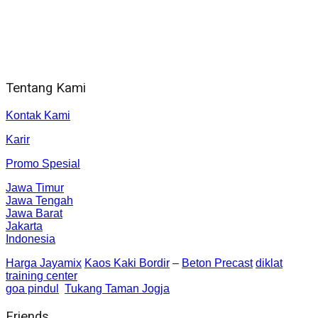
Alamat kantor
Jl. Gorongan 6 199B Condong Catur Kec. Depok, Kabupaten
Sleman, Daerah Istimewa Yogyakarta 55281
Tentang Kami
Kontak Kami
Karir
Promo Spesial
Jawa Timur
Jawa Tengah
Jawa Barat
Jakarta
Indonesia
Harga Jayamix
Kaos Kaki Bordir
–
Beton Precast
diklat
training center
goa pindul
Tukang Taman Jogja
Friends