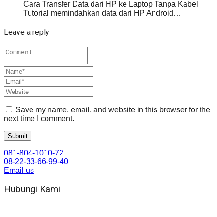
Cara Transfer Data dari HP ke Laptop Tanpa Kabel
Tutorial memindahkan data dari HP Android…
Leave a reply
Save my name, email, and website in this browser for the
next time I comment.
081-804-1010-72
08-22-33-66-99-40
Email us
Hubungi Kami
WA 081 804 1010 72 (24 Jam)
Jam Kerja Kantor : 08.00–17.00 WIB