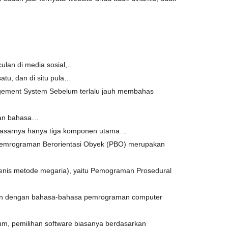
ulan di media sosial,…
satu, dan di situ pula…
gement System Sebelum terlalu jauh membahas
akan bahasa…
 dasarnya hanya tiga komponen utama…
Pemrograman Berorientasi Obyek (PBO) merupakan
enis metode megaria), yaitu Pemograman Prosedural
gan dengan bahasa-bahasa pemrograman computer
um, pemilihan software biasanya berdasarkan