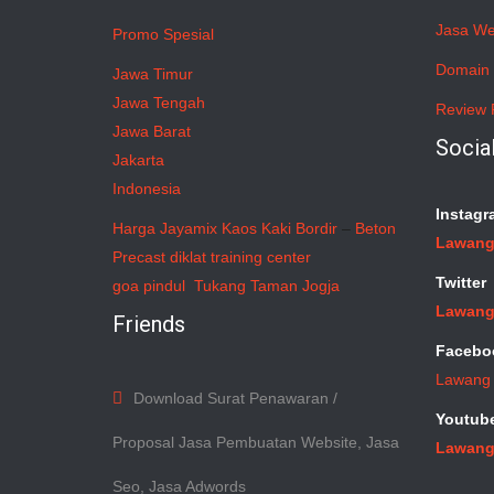
Jasa We
Promo Spesial
Domain 
Jawa Timur
Jawa Tengah
Review 
Jawa Barat
Socia
Jakarta
Indonesia
Instagr
Harga Jayamix
Kaos Kaki Bordir
–
Beton
Lawang
Precast
diklat training center
Twitter
goa pindul
Tukang Taman Jogja
Lawang
Friends
Facebo
Lawang
Download Surat Penawaran /
Youtub
Proposal Jasa Pembuatan Website, Jasa
Lawang
Seo, Jasa Adwords