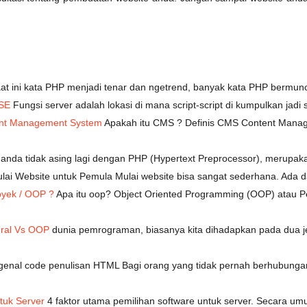
at ini kata PHP menjadi tenar dan ngetrend, banyak kata PHP bermunc
SE
Fungsi server adalah lokasi di mana script-script di kumpulkan jadi 
ent Management System
Apakah itu CMS ? Definis CMS Content Mana
 anda tidak asing lagi dengan PHP (Hypertext Preprocessor), merup
ai Website untuk Pemula Mulai website bisa sangat sederhana. Ada
byek / OOP ?
Apa itu oop? Object Oriented Programming (OOP) atau 
ral Vs OOP
dunia pemrograman, biasanya kita dihadapkan pada dua j
enal code penulisan HTML Bagi orang yang tidak pernah berhubun
tuk Server
4 faktor utama pemilihan software untuk server. Secara um