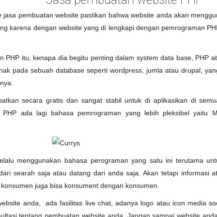
jasa pembuatan website pastikan bahwa website anda akan mengguna
ing karena dengan website yang di lengkapi dengan pemrograman PHP 
n PHP itu, kenapa dia begitu penting dalam system data base, PHP a
nak pada sebuah database seperti wordpress, jumla atau drupal, yan
nya.
tkan secara gratis dan sangat stabil untuk di aplikasikan di se
 PHP ada lagi bahasa pemrograman yang lebih pleksibel yaitu 
lalu menggunakan bahasa perograman yang satu ini terutama unt
dari searah saja atau datang dari anda saja. Akan tetapi informasi 
n konsumen juga bisa konsument dengan konsumen.
site anda, ada fasilitas live chat, adanya logo atau icon media soci
ltasi tentang pembuatan website anda. Jangan sampai website anda s