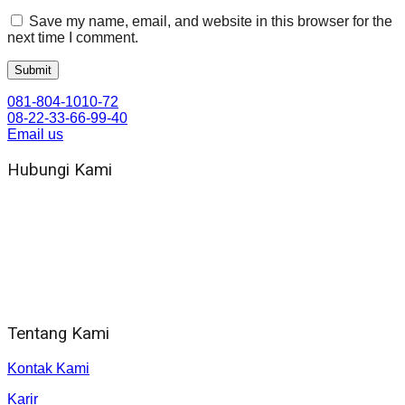
Save my name, email, and website in this browser for the
next time I comment.
081-804-1010-72
08-22-33-66-99-40
Email us
Hubungi Kami
WA 081 804 1010 72 (24 Jam)
Jam Kerja Kantor : 08.00–17.00 WIB
Alamat kantor
Jl. Gorongan 6 199B Condong Catur Kec. Depok, Kabupaten
Sleman, Daerah Istimewa Yogyakarta 55281
Tentang Kami
Kontak Kami
Karir