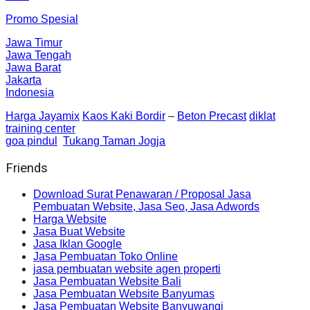
Promo Spesial
Jawa Timur
Jawa Tengah
Jawa Barat
Jakarta
Indonesia
Harga Jayamix
Kaos Kaki Bordir
–
Beton Precast
diklat
training center
goa pindul
Tukang Taman Jogja
Friends
Download Surat Penawaran / Proposal Jasa
Pembuatan Website, Jasa Seo, Jasa Adwords
Harga Website
Jasa Buat Website
Jasa Iklan Google
Jasa Pembuatan Toko Online
jasa pembuatan website agen properti
Jasa Pembuatan Website Bali
Jasa Pembuatan Website Banyumas
Jasa Pembuatan Website Banyuwangi