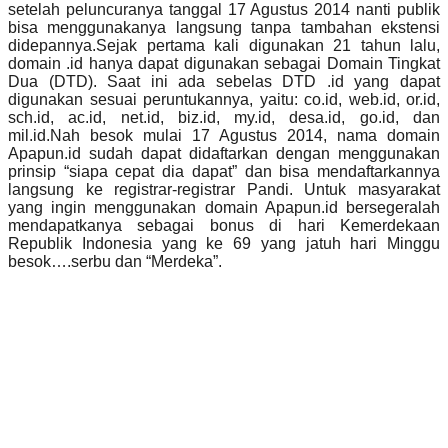
setelah peluncuranya tanggal 17 Agustus 2014 nanti publik
bisa menggunakanya langsung tanpa tambahan ekstensi
didepannya.Sejak pertama kali digunakan 21 tahun lalu,
domain .id hanya dapat digunakan sebagai Domain Tingkat
Dua (DTD). Saat ini ada sebelas DTD .id yang dapat
digunakan sesuai peruntukannya, yaitu: co.id, web.id, or.id,
sch.id, ac.id, net.id, biz.id, my.id, desa.id, go.id, dan
mil.id.Nah besok mulai 17 Agustus 2014, nama domain
Apapun.id sudah dapat didaftarkan dengan menggunakan
prinsip “siapa cepat dia dapat” dan bisa mendaftarkannya
langsung ke registrar-registrar Pandi. Untuk masyarakat
yang ingin menggunakan domain Apapun.id bersegeralah
mendapatkanya sebagai bonus di hari Kemerdekaan
Republik Indonesia yang ke 69 yang jatuh hari Minggu
besok….serbu dan “Merdeka”.