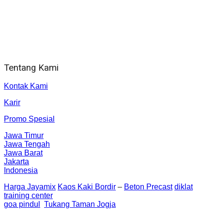
Jam Kerja Kantor : 08.00–17.00 WIB
Alamat kantor
Jl. Gorongan 6 199B Condong Catur Kec. Depok, Kabupaten
Sleman, Daerah Istimewa Yogyakarta 55281
Tentang Kami
Kontak Kami
Karir
Promo Spesial
Jawa Timur
Jawa Tengah
Jawa Barat
Jakarta
Indonesia
Harga Jayamix
Kaos Kaki Bordir
–
Beton Precast
diklat
training center
goa pindul
Tukang Taman Jogja